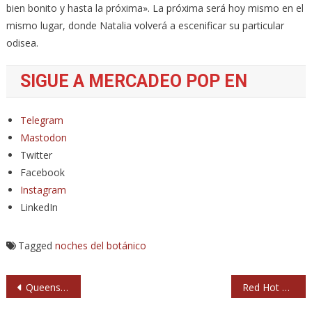
bien bonito y hasta la próxima». La próxima será hoy mismo en el
mismo lugar, donde Natalia volverá a escenificar su particular
odisea.
SIGUE A MERCADEO POP EN
Telegram
Mastodon
Twitter
Facebook
Instagram
LinkedIn
Tagged
noches del botánico
Navegación
Queens of the Stone Age dan el bolaco del Mad Cool 2023
Red Hot Chili Peppers y Liam Gallagher cumplen y ya en un Mad Cool al borde del colapso
de