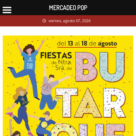
MERCADEO POP
Skip
viernes, agosto 07, 2026
to
content