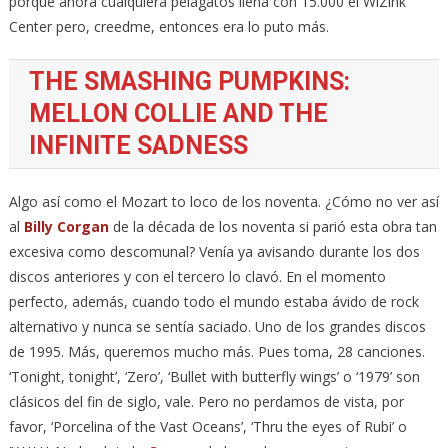
porque ahora cualquiera pelagatos llena con 15.000 el WiZink
Center pero, creedme, entonces era lo puto más.
THE SMASHING PUMPKINS:
MELLON COLLIE AND THE
INFINITE SADNESS
Algo así como el Mozart to loco de los noventa. ¿Cómo no ver así
al
Billy Corgan
de la década de los noventa si parió esta obra tan
excesiva como descomunal? Venía ya avisando durante los dos
discos anteriores y con el tercero lo clavó. En el momento
perfecto, además, cuando todo el mundo estaba ávido de rock
alternativo y nunca se sentía saciado. Uno de los grandes discos
de 1995. Más, queremos mucho más. Pues toma, 28 canciones.
‘Tonight, tonight’, ‘Zero’, ‘Bullet with butterfly wings’ o ‘1979’ son
clásicos del fin de siglo, vale. Pero no perdamos de vista, por
favor, ‘Porcelina of the Vast Oceans’, ‘Thru the eyes of Rubi’ o