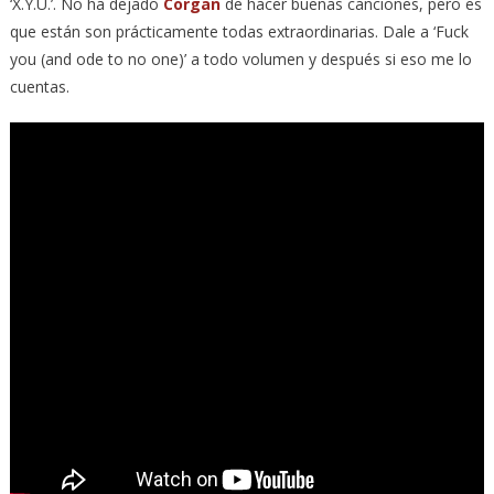
‘X.Y.U.’. No ha dejado
Corgan
de hacer buenas canciones, pero es
que están son prácticamente todas extraordinarias. Dale a ‘Fuck
you (and ode to no one)’ a todo volumen y después si eso me lo
cuentas.