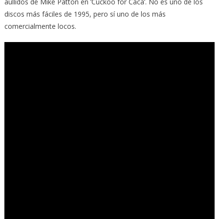
aullidos de Mike Patton en ‘Cuckoo for Caca’. No es uno de los
discos más fáciles de 1995, pero sí uno de los más
comercialmente locos.