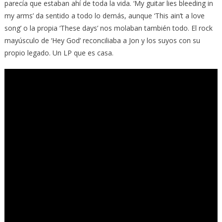
parecía que estaban ahí de toda la vida. ‘My guitar lies bleeding in
my arms’ da sentido a todo lo demás, aunque ‘This ain’t a love
song’ o la propia ‘These days’ nos molaban también todo. El rock
mayúsculo de ‘Hey God’ reconciliaba a Jon y los suyos con su
propio legado. Un LP que es casa.