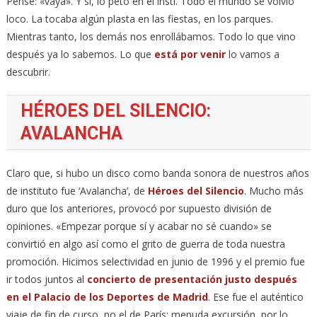
Pensé: «vaya». Y sí, lo petó en el insti. Todo el mundo se volvió
loco. La tocaba algún plasta en las fiestas, en los parques.
Mientras tanto, los demás nos enrollábamos. Todo lo que vino
después ya lo sabemos. Lo que
está por venir
lo vamos a
descubrir.
HÉROES DEL SILENCIO:
AVALANCHA
Claro que, si hubo un disco como banda sonora de nuestros años
de instituto fue ‘Avalancha’, de
Héroes del Silencio
. Mucho más
duro que los anteriores, provocó por supuesto división de
opiniones. «Empezar porque sí y acabar no sé cuando» se
convirtió en algo así como el grito de guerra de toda nuestra
promoción. Hicimos selectividad en junio de 1996 y el premio fue
ir todos juntos al
concierto de presentación justo después
en el Palacio de los Deportes de Madrid
. Ese fue el auténtico
viaje de fin de curso, no el de París: menuda excursión, por lo