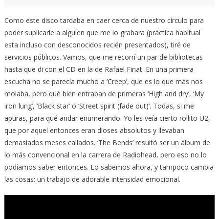
Como este disco tardaba en caer cerca de nuestro círculo para
poder suplicarle a alguien que me lo grabara (práctica habitual
esta incluso con desconocidos recién presentados), tiré de
servicios públicos. Vamos, que me recorrí un par de bibliotecas
hasta que di con el CD en la de Rafael Finat. En una primera
escucha no se parecía mucho a ‘Creep’, que es lo que más nos
molaba, pero qué bien entraban de primeras ‘High and dry’, ‘My
iron lung’, ‘Black star’ o ‘Street spirit (fade out)’. Todas, si me
apuras, para qué andar enumerando. Yo les veía cierto rollito U2,
que por aquel entonces eran dioses absolutos y llevaban
demasiados meses callados. ‘The Bends’ resultó ser un álbum de
lo más convencional en la carrera de Radiohead, pero eso no lo
podíamos saber entonces. Lo sabemos ahora, y tampoco cambia
las cosas: un trabajo de adorable intensidad emocional.