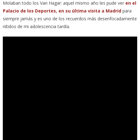
Molaban todo los Van Hagar: aquel mismo año les pude ver
en el
Palacio de los Deportes, en su última visita a Madrid
para
siempre jamás y es uno de los recuerdos más desenfocadamente
nítidos de mi adolescencia tardía.