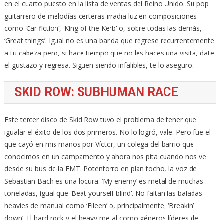
en el cuarto puesto en la lista de ventas del Reino Unido. Su pop
guitarrero de melodías certeras irradia luz en composiciones
como ‘Car fiction’, ‘King of the Kerb’ o, sobre todas las demás,
‘Great things’. Igual no es una banda que regrese recurrentemente
a tu cabeza pero, si hace tiempo que no les haces una visita, date
el gustazo y regresa. Siguen siendo infalibles, te lo aseguro.
SKID ROW: SUBHUMAN RACE
Este tercer disco de Skid Row tuvo el problema de tener que
igualar el éxito de los dos primeros. No lo logró, vale. Pero fue el
que cayó en mis manos por Víctor, un colega del barrio que
conocimos en un campamento y ahora nos pita cuando nos ve
desde su bus de la EMT. Potentorro en plan tocho, la voz de
Sebastian Bach es una locura. ‘My enemy’ es metal de muchas
toneladas, igual que ‘Beat yourself blind’. No faltan las baladas
heavies de manual como ‘Eileen’ o, principalmente, ‘Breakin’
down’. El hard rock y el heavy metal como géneros líderes de