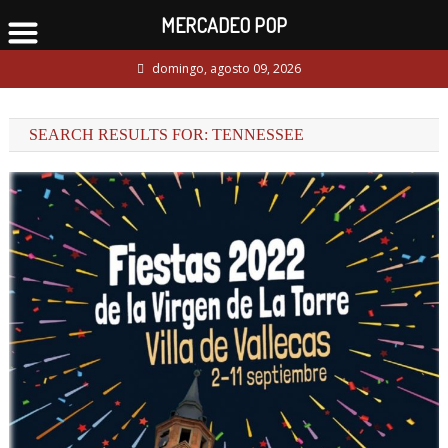
MERCADEO POP
Skip
domingo, agosto 09, 2026
to
content
SEARCH RESULTS FOR:
TENNESSEE