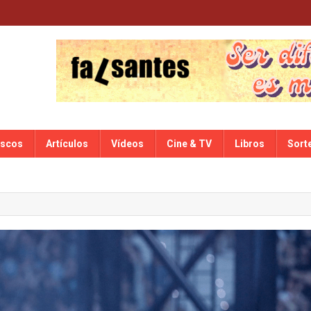
iscos
Artículos
Vídeos
Cine & TV
Libros
Sort