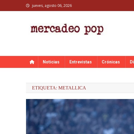
Skip
jueves, agosto 06, 2026
to
content
MERCADEO POP
Mercadeo Pop es todo información musical
Noticias
Entrevistas
Crónicas
D
ETIQUETA:
METALLICA