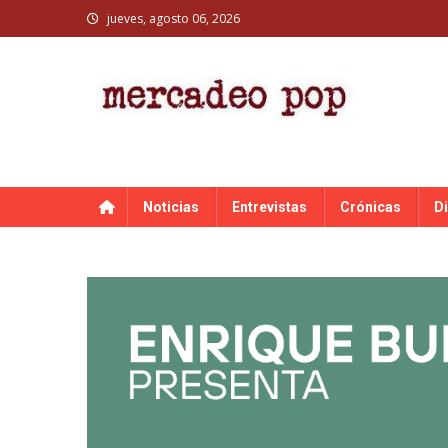
Skip
jueves, agosto 06, 2026
to
content
MERCADEO POP
Mercadeo Pop es todo información musical
Noticias
Entrevistas
Crónicas
D