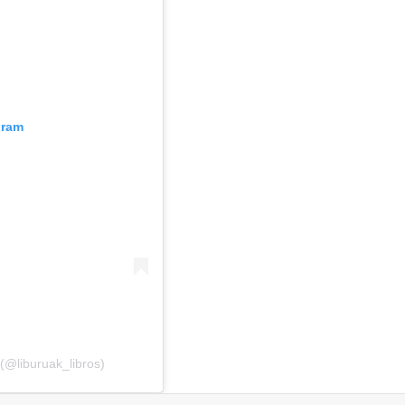
gram
 (@liburuak_libros)