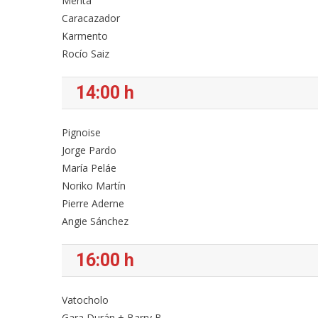
Menta
Caracazador
Karmento
Rocío Saiz
14:00 h
Pignoise
Jorge Pardo
María Peláe
Noriko Martín
Pierre Aderne
Angie Sánchez
16:00 h
Vatocholo
Gara Durán + Barry B