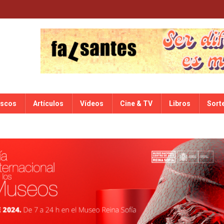
iscos
Artículos
Vídeos
Cine & TV
Libros
Sort