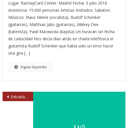
Lugar: BarclayCard Center. Madrid Fecha: 3 julio 2016
Asistencia: 15.000 personas Artistas Invitados: Sabaton
Músicos: Klaus Meine (vocalista), Rudolf Schenker
(guitarras), Matthias Jabs (guitarras), Mikkey Dee
(baterista), Pawl Maciwoda (bajista) Un huracán sin fecha
de caducidad Nos decía días atrás en charla telefónica el
guitarrista Rudolf Schenker que había sido un error hacer
una gira […]
Sigue leyendo
Navegación
Entradas anteriores
de
entradas