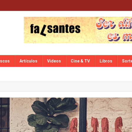
iscos
Artículos
Vídeos
Cine & TV
Libros
Sort