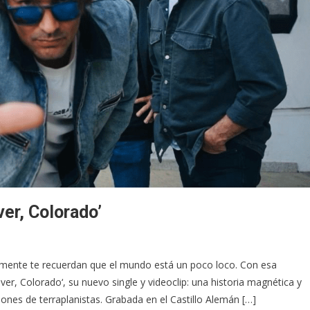
er, Colorado’
lemente te recuerdan que el mundo está un poco loco. Con esa
r, Colorado‘, su nuevo single y videoclip: una historia magnética y
ones de terraplanistas. Grabada en el Castillo Alemán […]