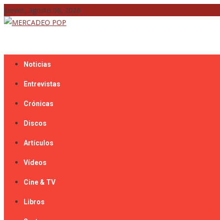
Skip
jueves, agosto 06, 2026
to
content
Mercadeo Pop es todo información musical
MERCADEO POP
Noticias
Entrevistas
Crónicas
Discos
Artículos
Vídeos
Cine & TV
Libros