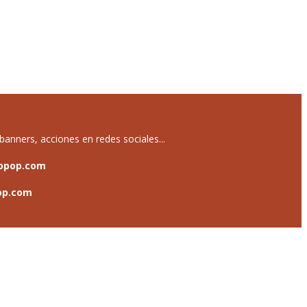
anners, acciones en redes sociales...
opop.com
op.com