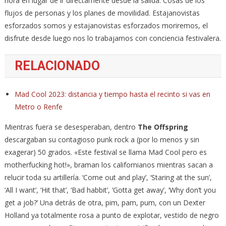
hora en lugar de ir directamente desde la salida. Cosas de los
flujos de personas y los planes de movilidad. Estajanovistas
esforzados somos y estajanovistas esforzados moriremos, el
disfrute desde luego nos lo trabajamos con conciencia festivalera.
RELACIONADO
Mad Cool 2023: distancia y tiempo hasta el recinto si vas en
Metro o Renfe
Mientras fuera se desesperaban, dentro
The Offspring
descargaban su contagioso punk rock a (por lo menos y sin
exagerar) 50 grados. «Este festival se llama Mad Cool pero es
motherfucking hot!», braman los californianos mientras sacan a
relucir toda su artillería. ‘Come out and play’, ‘Staring at the sun’,
‘All I want’, ‘Hit that’, ‘Bad habbit’, ‘Gotta get away’, ‘Why don’t you
get a job?’ Una detrás de otra, pim, pam, pum, con un Dexter
Holland ya totalmente rosa a punto de explotar, vestido de negro