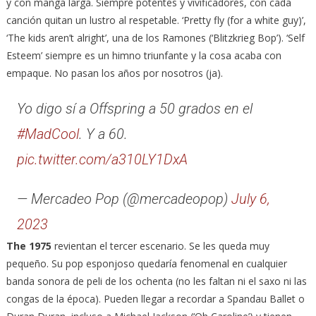
y con manga larga. Siempre potentes y vivificadores, con cada
canción quitan un lustro al respetable. ‘Pretty fly (for a white guy)’,
‘The kids aren’t alright’, una de los Ramones (‘Blitzkrieg Bop’). ‘Self
Esteem’ siempre es un himno triunfante y la cosa acaba con
empaque. No pasan los años por nosotros (ja).
Yo digo sí a Offspring a 50 grados en el
#MadCool
. Y a 60.
pic.twitter.com/a310LY1DxA
— Mercadeo Pop (@mercadeopop)
July 6,
2023
The 1975
revientan el tercer escenario. Se les queda muy
pequeño. Su pop esponjoso quedaría fenomenal en cualquier
banda sonora de peli de los ochenta (no les faltan ni el saxo ni las
congas de la época). Pueden llegar a recordar a Spandau Ballet o