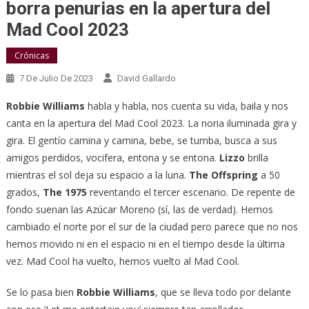
borra penurias en la apertura del
Mad Cool 2023
Crónicas
7 De Julio De 2023
David Gallardo
Robbie Williams
habla y habla, nos cuenta su vida, baila y nos
canta en la apertura del Mad Cool 2023. La noria iluminada gira y
gira. El gentío camina y camina, bebe, se tumba, busca a sus
amigos perdidos, vocifera, entona y se entona.
Lizzo
brilla
mientras el sol deja su espacio a la luna.
The Offspring
a 50
grados,
The 1975
reventando el tercer escenario. De repente de
fondo suenan las Azúcar Moreno (sí, las de verdad). Hemos
cambiado el norte por el sur de la ciudad pero parece que no nos
hemos movido ni en el espacio ni en el tiempo desde la última
vez. Mad Cool ha vuelto, hemos vuelto al Mad Cool.
Se lo pasa bien
Robbie Williams
, que se lleva todo por delante