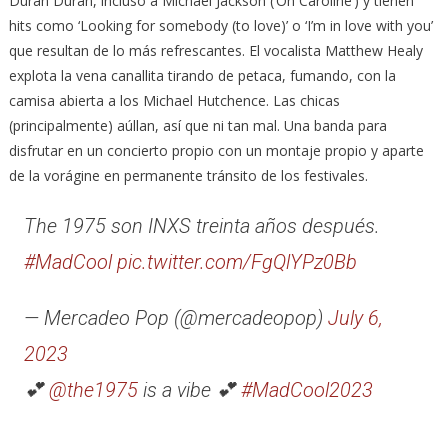
Duran Duran, incluso a Michael Jackson (‘Oh Caroline’) y tienen
hits como ‘Looking for somebody (to love)’ o ‘I’m in love with you’
que resultan de lo más refrescantes. El vocalista Matthew Healy
explota la vena canallita tirando de petaca, fumando, con la
camisa abierta a los Michael Hutchence. Las chicas
(principalmente) aúllan, así que ni tan mal. Una banda para
disfrutar en un concierto propio con un montaje propio y aparte
de la vorágine en permanente tránsito de los festivales.
The 1975 son INXS treinta años después.
#MadCool
pic.twitter.com/FgQlYPz0Bb
— Mercadeo Pop (@mercadeopop)
July 6,
2023
💕
@the1975
is a vibe 💕
#MadCool2023