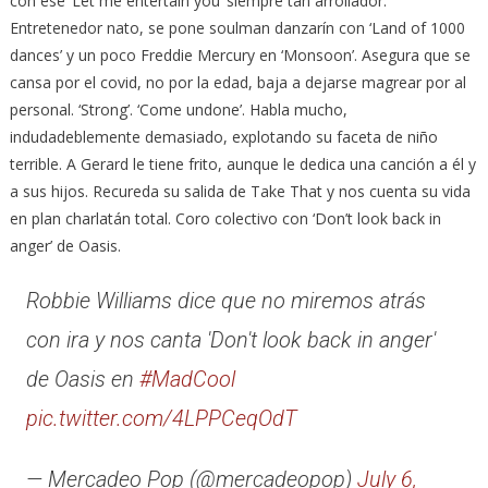
con ese ‘Let me entertain you’ siempre tan arrollador.
Entretenedor nato, se pone soulman danzarín con ‘Land of 1000
dances’ y un poco Freddie Mercury en ‘Monsoon’. Asegura que se
cansa por el covid, no por la edad, baja a dejarse magrear por al
personal. ‘Strong’. ‘Come undone’. Habla mucho,
indudadeblemente demasiado, explotando su faceta de niño
terrible. A Gerard le tiene frito, aunque le dedica una canción a él y
a sus hijos. Recureda su salida de Take That y nos cuenta su vida
en plan charlatán total. Coro colectivo con ‘Don’t look back in
anger’ de Oasis.
Robbie Williams dice que no miremos atrás
con ira y nos canta 'Don't look back in anger'
de Oasis en
#MadCool
pic.twitter.com/4LPPCeqOdT
— Mercadeo Pop (@mercadeopop)
July 6,