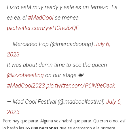
Lizzo está muy ready y este es un temazo. Ea
ea ea, el
#MadCool
se menea
pic.twitter.com/ywHChe8zQE
— Mercadeo Pop (@mercadeopop)
July 6,
2023
It was about damn time to see the queen
@lizzobeeating
on our stage 👑
#MadCool2023
pic.twitter.com/P6iN9eOack
— Mad Cool Festival (@madcoolfestival)
July 6,
2023
Pero hay que parar. Alguna vez habrá que parar. Quieran o no, así
lo harán las
65.000 personas
que se acercaron a la primera