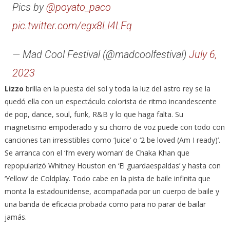
Pics by
@poyato_paco
pic.twitter.com/egx8LI4LFq
— Mad Cool Festival (@madcoolfestival)
July 6,
2023
Lizzo
brilla en la puesta del sol y toda la luz del astro rey se la
quedó ella con un espectáculo colorista de ritmo incandescente
de pop, dance, soul, funk, R&B y lo que haga falta. Su
magnetismo empoderado y su chorro de voz puede con todo con
canciones tan irresistibles como ‘Juice’ o ‘2 be loved (Am I ready)’.
Se arranca con el ‘I’m every woman’ de Chaka Khan que
repopularizó Whitney Houston en ‘El guardaespaldas’ y hasta con
‘Yellow’ de Coldplay. Todo cabe en la pista de baile infinita que
monta la estadounidense, acompañada por un cuerpo de baile y
una banda de eficacia probada como para no parar de bailar
jamás.