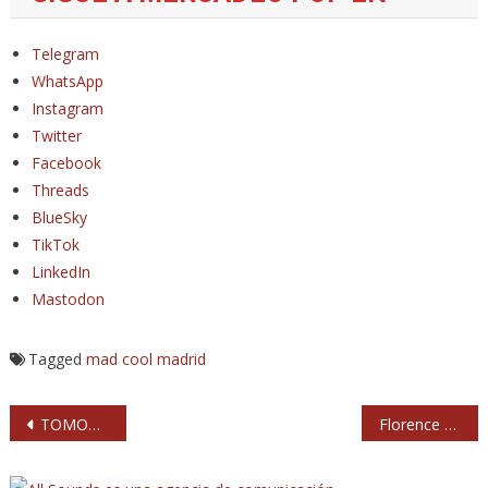
Telegram
WhatsApp
Instagram
Twitter
Facebook
Threads
BlueSky
TikTok
LinkedIn
Mastodon
Tagged
mad cool
madrid
Navegación
TOMORA en el Botánico: de uniones improbables y electrónica a deshoras
Florence Welch hace una lavativa espiritual a 57.000 almas en el día de las guitarras desterradas del Mad Cool 2026
de