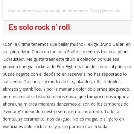
Una publicación compartida por Mercadeo Pop (@mercadeo_pop)
Es solo rock n’ roll
«Con la última tenemos que bailar mucho», exige Bruno Gallar, en
su quinto Mad Cool con tan solo 8 años, mientras tocan la pénul:
‘Exhausted’. Me gusta traer este título a colación porque esa
genuina energía rockera de Foo Fighters que decíamos al principio
puede dejarte con el depósito en reserva si no has repostado lo
suficiente. Dos horas y media de hits, alaridos, riffs, redobles,
abrazos y estribillos. Y por la mañana dolor de piernas asegurado,
pero esa es otra historia menos épica, que tampoco nos importa
ahora una mierda mientras danzamos al son de los tambores de
‘Everlong’ rodeando nuestro sempiterno carromato. Todo lo
demás, sinceramente, nos da igual. No es magia, o sí, pero en
esencia es solo rock n’ roll y justo por eso nos la suda.