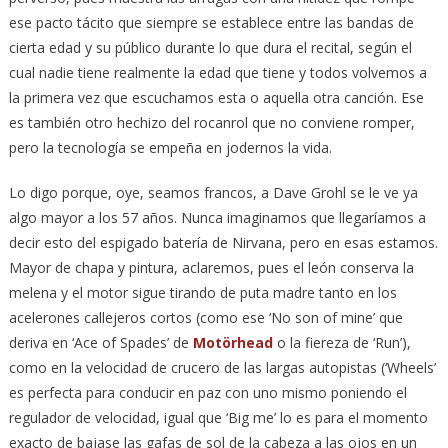
ese pacto tácito que siempre se establece entre las bandas de
cierta edad y su público durante lo que dura el recital, según el
cual nadie tiene realmente la edad que tiene y todos volvemos a
la primera vez que escuchamos esta o aquella otra canción. Ese
es también otro hechizo del rocanrol que no conviene romper,
pero la tecnología se empeña en jodernos la vida.
Lo digo porque, oye, seamos francos, a Dave Grohl se le ve ya
algo mayor a los 57 años. Nunca imaginamos que llegaríamos a
decir esto del espigado batería de Nirvana, pero en esas estamos.
Mayor de chapa y pintura, aclaremos, pues el león conserva la
melena y el motor sigue tirando de puta madre tanto en los
acelerones callejeros cortos (como ese ‘No son of mine’ que
deriva en ‘Ace of Spades’ de
Motörhead
o la fiereza de ‘Run’),
como en la velocidad de crucero de las largas autopistas (‘Wheels’
es perfecta para conducir en paz con uno mismo poniendo el
regulador de velocidad, igual que ‘Big me’ lo es para el momento
exacto de bajase las gafas de sol de la cabeza a las ojos en un