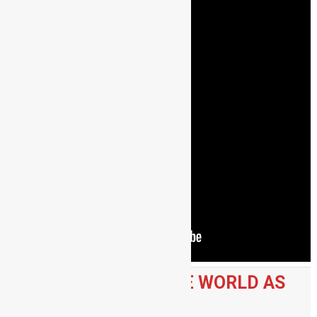
IT’S THE END OF THE WORLD AS
WE KNOW IT (1987)