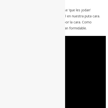
Pero lo que más me gusta de REM es ese ‘que les jodan’
constante que mantuvieron hasta el final en nuestra puta cara.
Esto parece sencillo, pero es un himno por la cara. Como
‘Supernatural superserious’ con ese riff tan formidable.