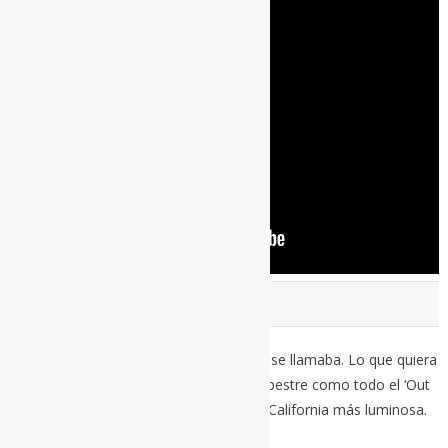
TEXARKANA (1991)
Siempre fue mi niña favorita. Texarkana se llamaba. Lo que quiera
que signifique, lo quiero. Suena tan campestre como todo el ‘Out
of time’, aunque aquí llegamos casi a la California más luminosa.
La de los Beach Boys si me apuras.