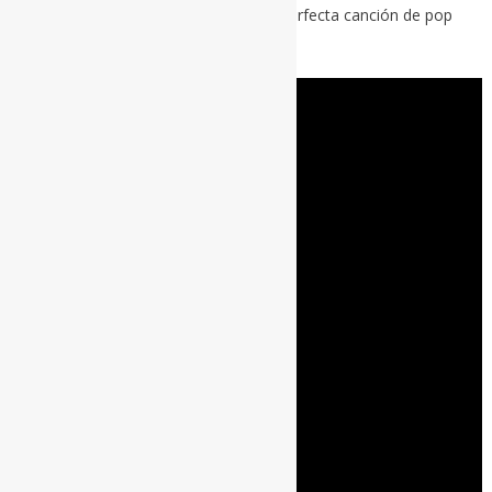
sobre los sillones. Es lo que tiene una perfecta canción de pop
guitarrero y trotón.