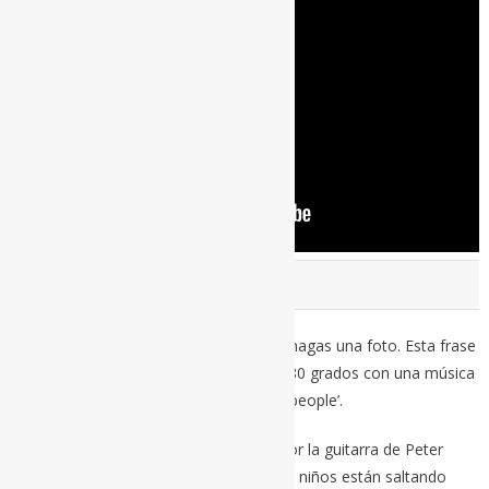
BAD DAY (2003)
He tenido un mal día, por favor, no me hagas una foto. Esta frase
cambia de sentido en una rotonda de 180 grados con una música
que es festiva casi como ‘Shinny happy people’.
Algo así debe ser porque, conducidos por la guitarra de Peter
Buck, en el salón de casa de repente los niños están saltando