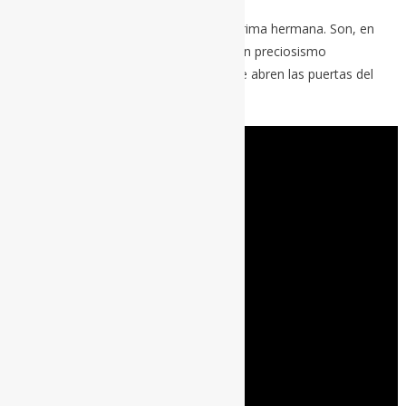
Iba a poner ‘Near wild heaven’, que es prima hermana. Son, en
cualquier caso, composiciones pop de un preciosismo
descalabrado. Del que florece cuando se abren las puertas del
averno o algo así.