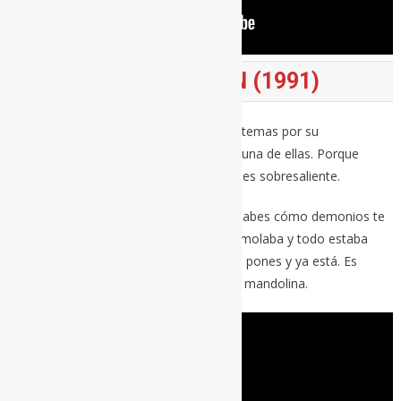
LOSING MY RELIGION (1991)
Hay ocasiones en las que obviar ciertos temas por su
comercialidad es una estupidez. Esta es una de ellas. Porque
‘Losing my religion’ es comercial porque es sobresaliente.
Una canción a la que acudir cuando no sabes cómo demonios te
sientes. ¿Cómo me sentía cuando todo molaba y todo estaba
bien en 1991? Si quieres recordarlo, te la pones y ya está. Es
magia. Y sigue sonando fresquísima esa mandolina.