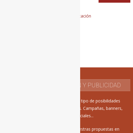
de
entradas
LO MÁS POPULAR
CONTACTO DE REDACCIÓN Y PUBLICIDAD
En Mercadeo Pop ofrecemos todo tipo de posibilidades
publicitarias para vuestros proyectos. Campañas, banners,
acciones en redes sociales...
Estamos encantados de recibir vuestras propuestas en