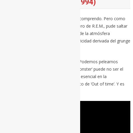
BANG AND BLAME (1994)
Hay quien no entendió este cambio. Lo comprendo. Pero como
yo no estoy asimilado al sonido ochentero de R.E.M., pude saltar
sin problemas de un edificio a otro. Desde la atmósfera
generalmente acústica a la oscura electricidad derivada del grunge
y el rock alternativo noventero.
Siempre todo es una cuestión de edad. Podemos pelearnos
cuanto queráis, pero se trata de eso. ‘Monster’ puede no ser el
favorito de los fans de siempre, pero es esencial en la
supervivencia del grupo tras el mega éxito de ‘Out of time’. Y es
inspiradísimo: Dispara y culpa.