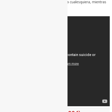
cara. Sin poder movernos en una autovía cualesquiera, mientras
en la de al lado sí circulan guapamente.