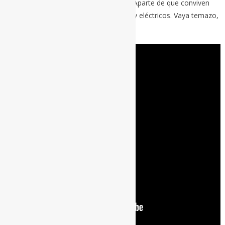
como saltar intentando agarrar la luna. Aparte de que conviven
estupendamente los sonidos acústicos y eléctricos. Vaya temazo,
queridos niños.