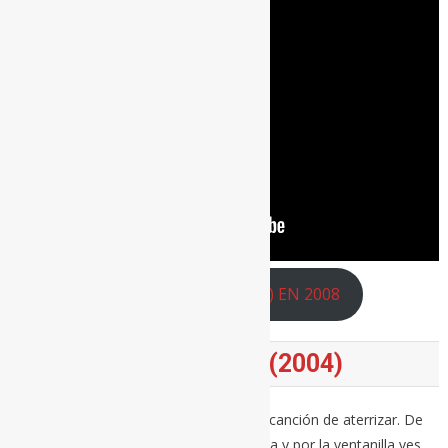
R.E.M. EN LAS VENTAS (MADRID) EN 2008
LEAVING NEW YORK (2004)
Se supone que te vas, pero esta es una canción de aterrizar. De
cuando el avión de turno ya enfila la pista y por la ventanilla ves