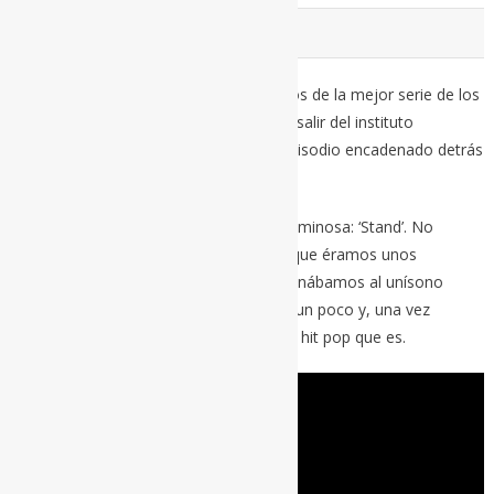
STAND (1988)
Si hablamos de Chris Peterson, hablamos de la mejor serie de los
noventa: ‘Búscate la vida’ (‘Get a life’). Al salir del instituto
pasábamos tardes enteras viendo un episodio encadenado detrás
de otro.
La canción de apertura, tan vacilona y luminosa: ‘Stand’. No
sabíamos en su día que eran R.E.M. porque éramos unos
barbilampiños lamentables. Pero la entonábamos al unísono
felices. Cuando atamos cabos flipamos un poco y, una vez
superado el shock, lo gozamos como el hit pop que es.