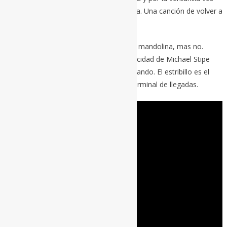
las luces de la ciudad cada vez más cerca. Una canción de volver a
casa.
Es puro sonido R.E.M. Pareciera que hay mandolina, mas no.
Curioso eso. Resulta acojonante la capacidad de Michael Stipe
para dibujar melodías cantando y/o hablando. El estribillo es el
abrazo cuando se abre la puerta en la terminal de llegadas.