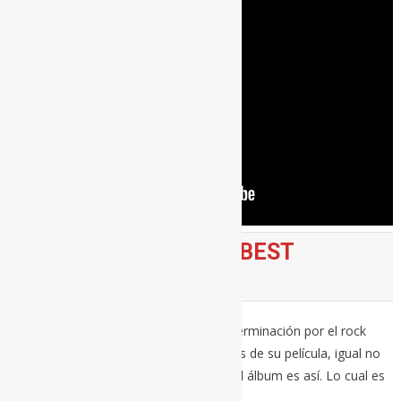
LIVING WELL IS THE BEST
REVENGE (2008)
Me llamó la atención en su día esta determinación por el rock
acelerado y casi garajero. A estas alturas de su película, igual no
pegaba demasiado, ¿no? Porque todo el álbum es así. Lo cual es
magnífico.