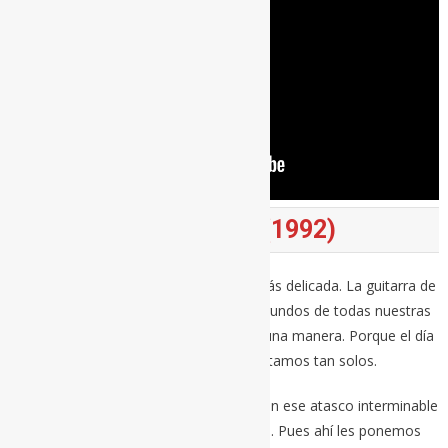
EVERYBODY HURTS (1992)
No es posible que exista una canción más delicada. La guitarra de
Peter Buck es el reloj que marca los segundos de todas nuestras
vidas. Su segundero nos aglutina de alguna manera. Porque el día
es largo y la noche, pues en la noche estamos tan solos.
Y qué videoclip más formidable, ¿no? Con ese atasco interminable
que son, de nuevo, todas nuestras vidas. Pues ahí les ponemos