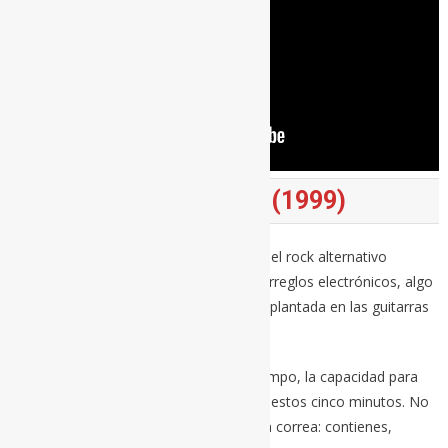
THE GREAT BEYOND (1999)
Un tema solitario que retoma la senda del rock alternativo
noventero abierta por ‘Monster’. Tiene arreglos electrónicos, algo
lógico por la época, pero está muy bien plantada en las guitarras
acústicas de toda la vida.
Los cambios de ritmo, el manejo del tiempo, la capacidad para
tensar la cuerda. Todo eso acontece en estos cinco minutos. No
deja de ser como llevar a un perrete con correa: contienes,