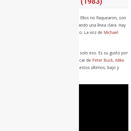
RADIO FREE EUROPE (1983)
Nosotros flaqueamos, somos mortales. Ellos no flaquearon, son
inmortales. Desde 1980 hasta 2011 trazando una línea clara. Hay
algo en ellos que es un estilo en sí mismo. La voz de
Michael
Stipe
es determinante, sin duda.
Pero sería demasiado sencillo que fuera solo eso. Es su gusto por
cierto tipo de melodías, esa forma de tocar de
Peter Buck, Mike
Mills y Bill Berry
. En este caso concreto, estos últimos, bajo y
batería, tienen todo el peso.