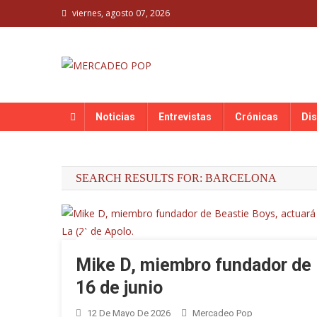
Skip
viernes, agosto 07, 2026
to
content
MERCADEO POP
Mercadeo Pop es todo información musical
Noticias
Entrevistas
Crónicas
Di
SEARCH RESULTS FOR:
BARCELONA
Mike D, miembro fundador de 
16 de junio
12 De Mayo De 2026
Mercadeo Pop