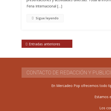
Feria Internacional […]
Sigue leyendo
Navegación
Entradas anteriores
de
entradas
CONTACTO DE REDACCIÓN Y PUBLIC
En Mercadeo Pop ofrecemos todo tipo 
Estamos e
Los co