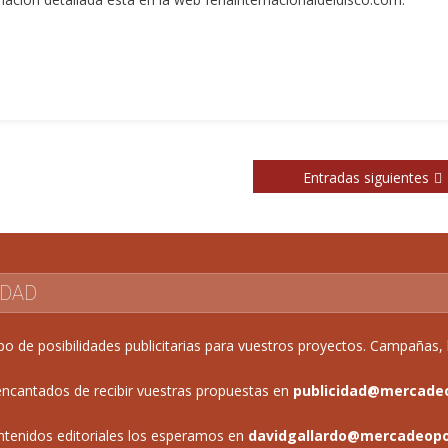
Entradas siguientes
IDAD
de posibilidades publicitarias para vuestros proyectos. Campañas, b
ncantados de recibir vuestras propuestas en
publicidad@mercade
ntenidos editoriales los esperamos en
davidgallardo@mercadeop