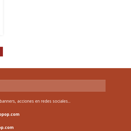
anners, acciones en redes sociales...
opop.com
op.com