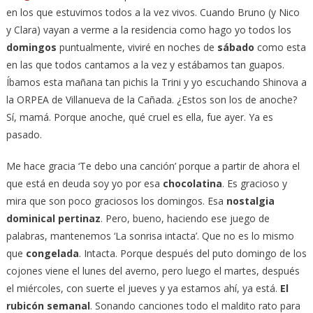
en los que estuvimos todos a la vez vivos. Cuando Bruno (y Nico
y Clara) vayan a verme a la residencia como hago yo todos los
domingos
puntualmente, viviré en noches de
sábado
como esta
en las que todos cantamos a la vez y estábamos tan guapos.
Íbamos esta mañana tan pichis la Trini y yo escuchando Shinova a
la ORPEA de Villanueva de la Cañada. ¿Estos son los de anoche?
Sí, mamá. Porque anoche, qué cruel es ella, fue ayer. Ya es
pasado.
Me hace gracia ‘Te debo una canción’ porque a partir de ahora el
que está en deuda soy yo por esa
chocolatina
. Es gracioso y
mira que son poco graciosos los domingos. Esa
nostalgia
dominical pertinaz
. Pero, bueno, haciendo ese juego de
palabras, mantenemos ‘La sonrisa intacta’. Que no es lo mismo
que
congelada
. Intacta. Porque después del puto domingo de los
cojones viene el lunes del averno, pero luego el martes, después
el miércoles, con suerte el jueves y ya estamos ahí, ya está.
El
rubicón semanal
. Sonando canciones todo el maldito rato para