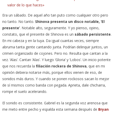
valor de lo que haces»
Era un sábado. De aquel año tan puto como cualquier otro pero
no tanto. No tanto.
Shinova presenta un disco notable, ‘El
presente’
. Notable alto, seguramente. Y yo pienso, opino,
constato, que el presente de Shinova es un
sábado persistente
.
En mi cabeza y en la tuya. Da igual cuantas veces, siempre
abruma tanta gente cantando junta. Podrían delinquir juntos, un
crimen organizado de cojones. Pero no. Resulta que cantan a la
vez. ‘Alas’. Cantan ‘Alas’. Y luego ‘Gloria’ y ‘Lobos’. Un inicio potente
que nos recuerda la
filiación rockera de Shinova
, que en mi
opinión debiera notarse más, porque ellos vienen de eso, de
sonidos más duros. Y cuando se ponen rockosos sacan lo mejor
de sí mismos como banda con pegada. Aprieta, dale chicharra,
rompe el suelo acelerando.
El sonido es consistente. Gabriel es la segunda voz arenosa que
me meto entre pecho y espalda esta semana después de
Bryan