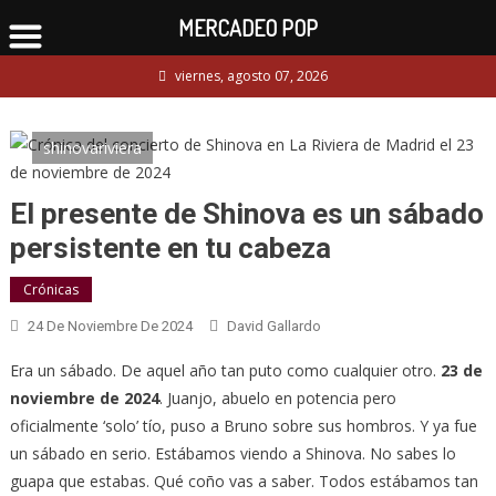
MERCADEO POP
Skip
viernes, agosto 07, 2026
to
content
shinovariviera
El presente de Shinova es un sábado
persistente en tu cabeza
Crónicas
24 De Noviembre De 2024
David Gallardo
Era un sábado. De aquel año tan puto como cualquier otro.
23 de
noviembre de 2024
. Juanjo, abuelo en potencia pero
oficialmente ‘solo’ tío, puso a Bruno sobre sus hombros. Y ya fue
un sábado en serio. Estábamos viendo a Shinova. No sabes lo
guapa que estabas. Qué coño vas a saber. Todos estábamos tan