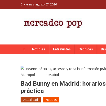
Skip
viernes, agosto 07, 2026
to
content
MERCADEO POP
Mercadeo Pop es todo información musical
Noticias
Entrevistas
Crónicas
Di
Bad Bunny en Madrid: horarios
práctica
Actualidad
Noticias