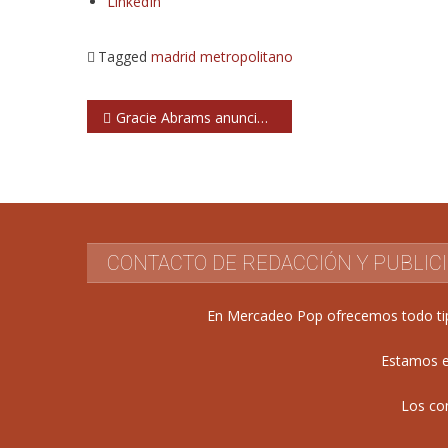
LinkedIn
Tagged
madrid
metropolitano
Navegación
Gracie Abrams anuncia dos shows en el Palau Sant Jordi de Barcelona en mayo de 2027
de
entradas
CONTACTO DE REDACCIÓN Y PUBLIC
En Mercadeo Pop ofrecemos todo tipo 
Estamos e
Los co