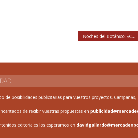
Noches del Botánico: «Con lo que nos costó traer a Van Morrison, a la semana de tocar aquí nos dijo que estaba dispuesto a volver»
IDAD
de posibilidades publicitarias para vuestros proyectos. Campañas, b
ncantados de recibir vuestras propuestas en
publicidad@mercade
ntenidos editoriales los esperamos en
davidgallardo@mercadeop