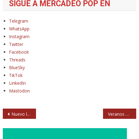
SIGUE A MERCADEO POP EN
Telegram
WhatsApp
Instagram
Twitter
Facebook
Threads
BlueSky
TikTok
LinkedIn
Mastodon
Navegación
Nuevo libro: ‘Foo Fighters, el poder de Dave Grohl’
Veranos de la Villa 2026 llena Madrid de cultura
de
entradas