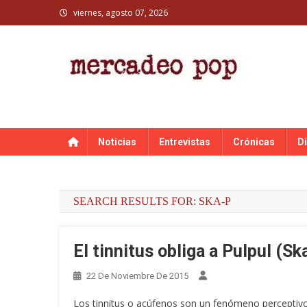
Skip
viernes, agosto 07, 2026
to
content
MERCADEO POP
Mercadeo Pop es todo información musical
Noticias
Entrevistas
Crónicas
D
SEARCH RESULTS FOR:
SKA-P
El tinnitus obliga a Pulpul (S
22 De Noviembre De 2015
Los tinnitus o acúfenos son un fenómeno perceptivo