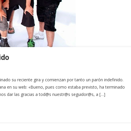
ido
nado su reciente gira y comienzan por tanto un parón indefinido.
cana en su web: «Bueno, pues como estaba previsto, ha terminado
mos dar las gracias a tod@s nuestr@s seguidor@s, a […]