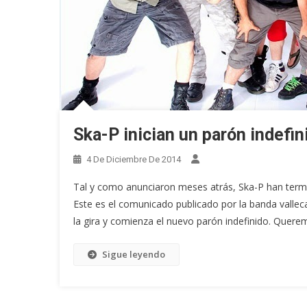
Ska-P inician un parón indefin
4 De Diciembre De 2014
Tal y como anunciaron meses atrás, Ska-P han termi
Este es el comunicado publicado por la banda valle
la gira y comienza el nuevo parón indefinido. Quere
Sigue leyendo