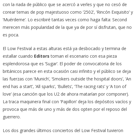
con la riada de público que se acercó a verles y que no cesó de
corear temas de pop majestuoso como ‘2502’, ‘Rincón Exquisito’ y
‘Muérdeme’. Lo escribiré tantas veces como haga falta: Second
merecen más popularidad de la que ya de por sí disfrutan, que no
es poca.
El Low Festival a estas alturas está ya desbocado y termina de
estallar cuando
Editors
toman el escenario con esa pieza
esplendorosa que es ‘Sugar’. El poder de convocatoria de los
británicos parece en esta ocasión casi infinito y el público se deja
las fuerzas con ‘Munich’, ‘Smokers outside the hospital doors’, ‘An
end has a start’, ‘All sparks’, ‘Bullets’, ‘The racing rats’ y ‘A ton of
love’ (esa canción que los U2 de ahora matarían por componer).
La traca maquinera final con ‘Papillon’ deja los depósitos vacíos y
provoca que más de uno y más de dos opten por el reposo del
guerrero.
Los dos grandes últimos conciertos del Low Festival tuvieron