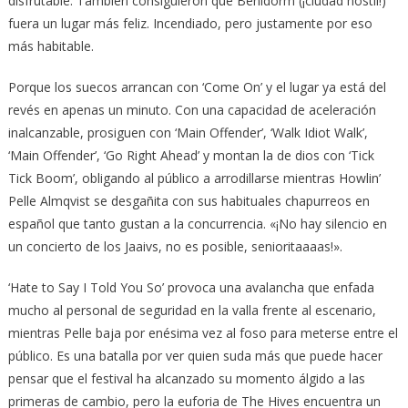
disfrutable. También consiguieron que Benidorm (¡ciudad hostil!)
fuera un lugar más feliz. Incendiado, pero justamente por eso
más habitable.
Porque los suecos arrancan con ‘Come On’ y el lugar ya está del
revés en apenas un minuto. Con una capacidad de aceleración
inalcanzable, prosiguen con ‘Main Offender’, ‘Walk Idiot Walk’,
‘Main Offender’, ‘Go Right Ahead’ y montan la de dios con ‘Tick
Tick Boom’, obligando al público a arrodillarse mientras Howlin’
Pelle Almqvist se desgañita con sus habituales chapurreos en
español que tanto gustan a la concurrencia. «¡No hay silencio en
un concierto de los Jaaivs, no es posible, senioritaaaas!».
‘Hate to Say I Told You So’ provoca una avalancha que enfada
mucho al personal de seguridad en la valla frente al escenario,
mientras Pelle baja por enésima vez al foso para meterse entre el
público. Es una batalla por ver quien suda más que puede hacer
pensar que el festival ha alcanzado su momento álgido a las
primeras de cambio, pero la euforia de The Hives encuentra un