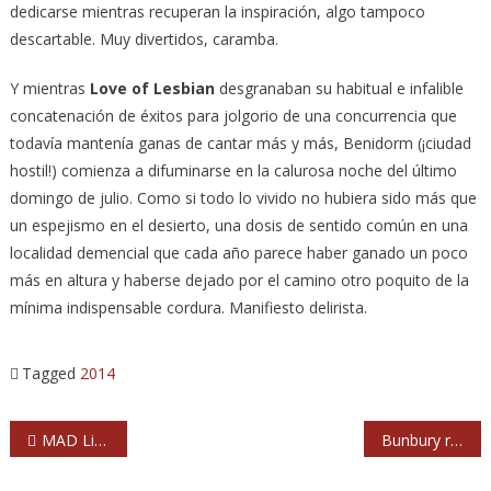
dedicarse mientras recuperan la inspiración, algo tampoco
descartable. Muy divertidos, caramba.
Y mientras
Love of Lesbian
desgranaban su habitual e infalible
concatenación de éxitos para jolgorio de una concurrencia que
todavía mantenía ganas de cantar más y más, Benidorm (¡ciudad
hostil!) comienza a difuminarse en la calurosa noche del último
domingo de julio. Como si todo lo vivido no hubiera sido más que
un espejismo en el desierto, una dosis de sentido común en una
localidad demencial que cada año parece haber ganado un poco
más en altura y haberse dejado por el camino otro poquito de la
mínima indispensable cordura. Manifiesto delirista.
Tagged
2014
Navegación
MAD Live! by Sony: The National, Mando Diao, The Orwells, Grises…
Bunbury recuperará más canciones de Héroes del Silencio en el futuro: «Se abre la caja de pandora del repertorio clásico»
de