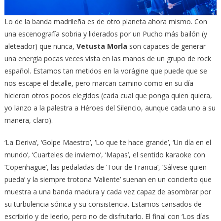
Lo de la banda madrileña es de otro planeta ahora mismo. Con
una escenografía sobria y liderados por un Pucho más bailón (y
aleteador) que nunca,
Vetusta Morla
son capaces de generar
una energía pocas veces vista en las manos de un grupo de rock
español. Estamos tan metidos en la vorágine que puede que se
nos escape el detalle, pero marcan camino como en su día
hicieron otros pocos elegidos (cada cual que ponga quien quiera,
yo lanzo a la palestra a Héroes del Silencio, aunque cada uno a su
manera, claro).
‘La Deriva’, ‘Golpe Maestro’, ‘Lo que te hace grande’, ‘Un día en el
mundo’, ‘Cuarteles de invierno’, ‘Mapas’, el sentido karaoke con
‘Copenhague’, las pedaladas de ‘Tour de Francia’, ‘Sálvese quien
pueda’ y la siempre trotona ‘Valiente’ suenan en un concierto que
muestra a una banda madura y cada vez capaz de asombrar por
su turbulencia sónica y su consistencia. Estamos cansados de
escribirlo y de leerlo, pero no de disfrutarlo. El final con ‘Los días