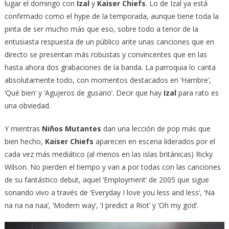
lugar el domingo con
Izal
y
Kaiser Chiefs
. Lo de Izal ya está
confirmado como el hype de la temporada, aunque tiene toda la
pinta de ser mucho más que eso, sobre todo a tenor de la
entusiasta respuesta de un público ante unas canciones que en
directo se presentan más robustas y convincentes que en las
hasta ahora dos grabaciones de la banda. La parroquia lo canta
absolutamente todo, con momentos destacados en ‘Hambre’,
‘Qué bien’ y ‘Agujeros de gusano’. Decir que hay
Izal
para rato es
una obviedad.
Y mientras
Niños Mutantes
dan una lección de pop más que
bien hecho,
Kaiser Chiefs
aparecen en escena liderados por el
cada vez más mediático (al menos en las islas británicas) Ricky
Wilson. No pierden el tiempo y van a por todas con las canciones
de su fantástico debut, aquel ‘Employment’ de 2005 que sigue
sonando vivo a través de ‘Everyday I love you less and less’, ‘Na
na na na naa’, ‘Modern way’, ‘I predict a Riot’ y ‘Oh my god’.