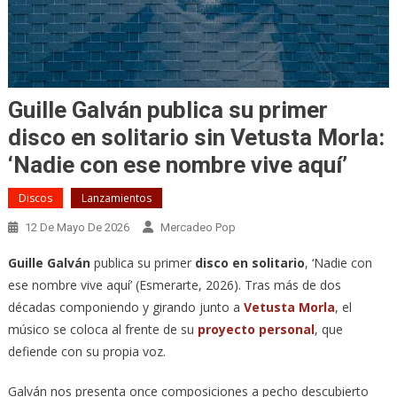
Guille Galván publica su primer
disco en solitario sin Vetusta Morla:
‘Nadie con ese nombre vive aquí’
Discos
Lanzamientos
12 De Mayo De 2026
Mercadeo Pop
Guille Galván
publica su primer
disco en solitario
, ‘Nadie con
ese nombre vive aquí’ (Esmerarte, 2026). Tras más de dos
décadas componiendo y girando junto a
Vetusta Morla
, el
músico se coloca al frente de su
proyecto personal
, que
defiende con su propia voz.
Galván nos presenta once composiciones a pecho descubierto