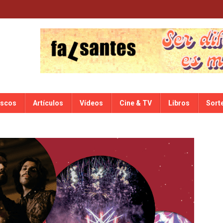
iscos
Artículos
Vídeos
Cine & TV
Libros
Sort