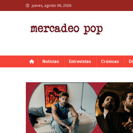
Skip
jueves, agosto 06, 2026
to
content
MERCADEO POP
Mercadeo Pop es todo información musical
Noticias
Entrevistas
Crónicas
D