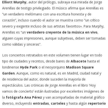
Elliott Murphy
, autor del prólogo, subraya esa mirada de Jorge
Arenillas de testigo privilegiado. El músico afirma que Arenillas es
“un verdadero melómano con una escritura honesta y de
corazón”, incluso cuando el autor se muestra como “un crítico
severo y exigente incluso de sus artistas favoritos». Para Murphy,
Arenillas es “un
verdadero creyente de la música en vivo
,
alguien cuyas impresiones, aunque subjetivas, deben ser tomadas
como válidas y sinceras”.
Los conciertos retratados en este volumen tienen lugar en todo
tipo de ciudades y recintos, desde bares de
Albacete
hasta el
londinense
Hyde Park
o el neoyorquino
Madison Square
Garden
. Aunque, como es natural, es en Madrid, ciudad natal y
de residencia del autor, donde suceden la mayoría de
espectáculos. Las crónicas de Jorge Arenillas en el libro ‘Hoy
vamos de concierto’ están ilustradas por excelentes imágenes de
la
fotógrafa Ana Pérez
y van acompañadas de material gráfico
diverso, incluyendo
entradas
,
carteles
y hasta algún
repertorio