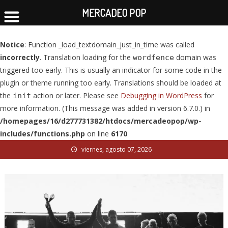
MERCADEO POP
Notice
: Function _load_textdomain_just_in_time was called
incorrectly
. Translation loading for the
domain was
wordfence
triggered too early. This is usually an indicator for some code in the
plugin or theme running too early. Translations should be loaded at
the
action or later. Please see
Debugging in WordPress
for
init
more information. (This message was added in version 6.7.0.) in
/homepages/16/d277731382/htdocs/mercadeopop/wp-
includes/functions.php
on line
6170
Skip
viernes, agosto 07, 2026
to
content