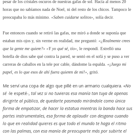
pesar de los cristales oscuros de nuestras gafas de sol. Hacía al menos 20
horas que no sabíamos nada de Noel, ni del resto de los chicos. Tampoco le
preocupaba lo más mínimo.
«Saben cuidarse solitos»,
solía decir.
Fue entonces cuando se retiró las gafas, me miró a donde se suponía que
estaban mis ojos y, sin verme en realidad, me preguntó:
«¿Realmente crees
que la gente me quiere?» «Y yo qué sé, tío»,
le respondí. Estrelló una
botella de dios sabe qué contra la pared, se sentó en el sofá y se puso a ver
carreras de caballos en la tele por cable, dándome la espalda.
«¡Juego mi
papel, es lo que esos de ahí fuera quieren de mi!»,
gritó.
Me serví una copa de algo que pillé en un armario cualquiera. «
No
sé
-le espeté-,
tal vez si no tuvieras esa manía tan tuya de apenas
dirigirte al público, de quedarte pasmado mirándole como única
forma de empatizar, de hacer la estatua mientras la banda hace sus
partes instrumentales, esa forma de aplaudir con desgana cuando
lo que en realidad quieres es que todo el mundo te haga el ritmo
con las palmas, con esa manía de preocuparte más por subirte el