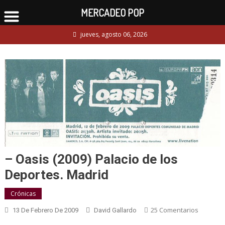
MERCADEO POP
Skip
jueves, agosto 06, 2026
to
content
– Oasis (2009) Palacio de los
Deportes. Madrid
Crónicas
En
25 Comentarios
13 De Febrero De 2009
David Gallardo
–