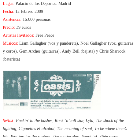
Lugar:
Palacio de los Deportes. Madrid
Oasis
(2009)
Fecha:
12 febrero 2009
Palacio
Asistencia:
16.000 personas
De
Precio:
39 euros
Los
Artistas Invitados:
Free Peace
Deportes
Músicos:
Liam Gallagher (voz y pandereta), Noel Gallagher (voz, guitarras
Madrid
y coros), Gem Archer (guitarras), Andy Bell (bajista) y Chris Sharrock
(baterista)
Setlist:
Fuckin’ in the bushes, Rock ‘n’ roll star, Lyla, The shock of the
lighting, Cigarettes & alcohol, The meaning of soul, To be where there’s
life, Waiting for the rapture, The masterplan, Songbird, Slide away,