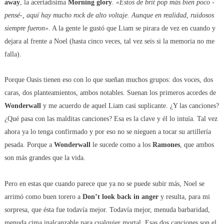
away
, la acertadísima
Morning glory
.
«Estos de brit pop más bien poco -
pensé-, aquí hay mucho rock de alto voltaje. Aunque en realidad, ruidosos
siempre fueron».
A la gente le gustó que Liam se pirara de vez en cuando y
dejara al frente a Noel (hasta cinco veces, tal vez seis si la memoria no me
falla).
Porque Oasis tienen eso con lo que sueñan muchos grupos: dos voces, dos
caras, dos planteamientos, ambos notables. Suenan los primeros acordes de
Wonderwall
y me acuerdo de aquel Liam casi suplicante. ¿Y las canciones?
¿Qué pasa con las malditas canciones? Esa es la clave y él lo intuía. Tal vez
ahora ya lo tenga confirmado y por eso no se nieguen a tocar su artillería
pesada. Porque a
Wonderwall
le sucede como a los
Ramones
, que ambos
son más grandes que la vida.
Pero en estas que cuando parece que ya no se puede subir más, Noel se
arrimó como buen torero a
Don’t look back in anger
y resulta, para mi
sorpresa, que ésta fue todavía mejor. Todavía mejor, menuda barbaridad,
menuda cima inalcanzable para cualquier mortal. Esas dos canciones son el