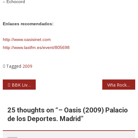
– Echocord
Enlaces recomendados:
http://www.oasisinet.com
http://www.lastfm.es/event/805698
Tagged
2009
Navegación
BBK Live 09: Placebo, Primal Scream, Dave Matthews Band, Vetusta Morla, Babyshambles…
Viña Rock 2009: los de siempre, más, y mejores
de
entradas
25 thoughts on “
– Oasis (2009) Palacio
de los Deportes. Madrid
”