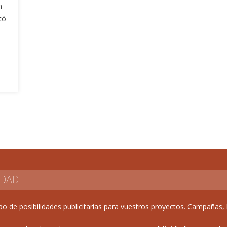
n
tó
IDAD
de posibilidades publicitarias para vuestros proyectos. Campañas, b