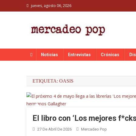
Skip
jueves, agosto 06, 2026
to
content
MERCADEO POP
Mercadeo Pop es todo información musical
Noticias
Entrevistas
Crónicas
Di
ETIQUETA:
OASIS
El libro con ‘Los mejores f*ck
27 De Abril De 2026
Mercadeo Pop