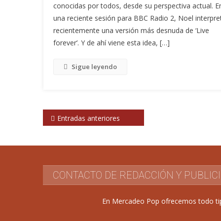
conocidas por todos, desde su perspectiva actual. E
una reciente sesión para BBC Radio 2, Noel interpre
recientemente una versión más desnuda de ‘Live
forever’. Y de ahí viene esta idea, […]
Sigue leyendo
Navegación
Entradas anteriores
de
entradas
CONTACTO DE REDACCIÓN Y PUBLIC
En Mercadeo Pop ofrecemos todo tipo 