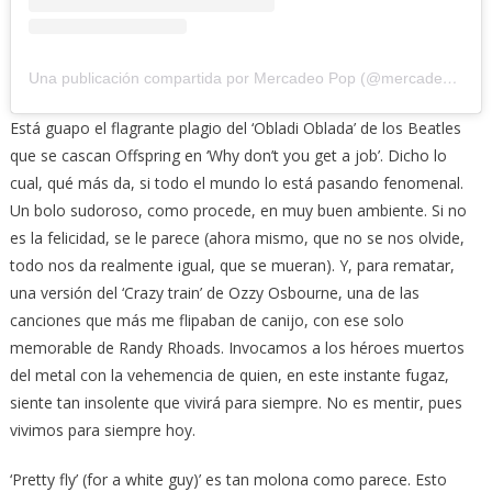
Una publicación compartida por Mercadeo Pop (@mercadeo_pop)
Está guapo el flagrante plagio del ‘Obladi Oblada’ de los Beatles
que se cascan Offspring en ‘Why don’t you get a job’. Dicho lo
cual, qué más da, si todo el mundo lo está pasando fenomenal.
Un bolo sudoroso, como procede, en muy buen ambiente. Si no
es la felicidad, se le parece (ahora mismo, que no se nos olvide,
todo nos da realmente igual, que se mueran). Y, para rematar,
una versión del ‘Crazy train’ de Ozzy Osbourne, una de las
canciones que más me flipaban de canijo, con ese solo
memorable de Randy Rhoads. Invocamos a los héroes muertos
del metal con la vehemencia de quien, en este instante fugaz,
siente tan insolente que vivirá para siempre. No es mentir, pues
vivimos para siempre hoy.
‘Pretty fly’ (for a white guy)’ es tan molona como parece. Esto