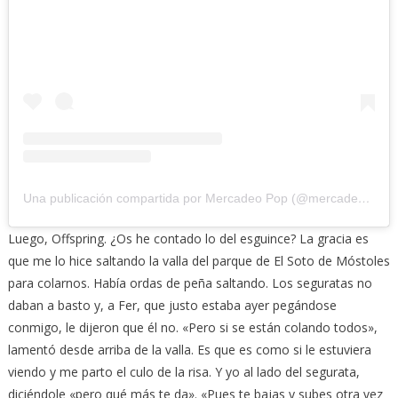
Una publicación compartida por Mercadeo Pop (@mercadeo_pop)
Luego, Offspring. ¿Os he contado lo del esguince? La gracia es
que me lo hice saltando la valla del parque de El Soto de Móstoles
para colarnos. Había ordas de peña saltando. Los seguratas no
daban a basto y, a Fer, que justo estaba ayer pegándose
conmigo, le dijeron que él no. «Pero si se están colando todos»,
lamentó desde arriba de la valla. Es que es como si le estuviera
viendo y me parto el culo de la risa. Y yo al lado del segurata,
diciéndole «pero qué más te da». «Pues te bajas y subes otra vez