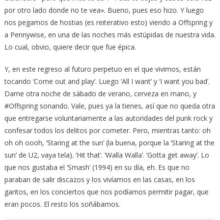
por otro lado donde no te vea». Bueno, pues eso hizo. Y luego
nos pegamos de hostias (es reiterativo esto) viendo a Offspring y
a Pennywise, en una de las noches más estúpidas de nuestra vida.
Lo cual, obvio, quiere decir que fue épica.
Y, en este regreso al futuro perpetuo en el que vivimos, están
tocando ‘Come out and play’. Luego ‘All I want’ y ‘I want you bad’.
Dame otra noche de sábado de verano, cerveza en mano, y
#Offspring sonando. Vale, pues ya la tienes, así que no queda otra
que entregarse voluntariamente a las autoridades del punk rock y
confesar todos los delitos por cometer. Pero, mientras tanto: oh
oh oh oooh, ‘Staring at the sun’ (la buena, porque la ‘Staring at the
sun’ de U2, vaya tela). ‘Hit that’. ‘Walla Walla’. ‘Gotta get away’. Lo
que nos gustaba el ‘Smash’ (1994) en su día, eh. Es que no
paraban de salir discazos y los vivíamos en las casas, en los
garitos, en los conciertos que nos podíamos permitir pagar, que
eran pocos. El resto los soñábamos.