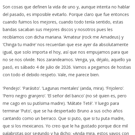
Son cosas que definen la vida de uno y, aunque intenta no hablar
del pasado, es imposible evitarlo. Porque claro que fue entonces
cuando fuimos los mejores, cuando todo tenía sentido, estas
bandas sacaban sus mejores discos y nosotros pues les
recibíamos con dicha mariana. ‘Amateur (rock me Amadeus) y
‘Chinga tu madre’ nos recuerdan que ese ayer da absolutamente
igual, que solo importa el hoy, así que nos empujamos para que
no se nos olvide. Nos zarandeamos. Venga, ya, déjalo, aquello ya
pasó, es sábado 4 de julio de 2026. Vamos a pegarnos de hostias
con todo el debido respeto. Vale, me parece bien.
‘Pendejo’. ‘Parásito’. ‘Lagunas mentales’ (anda, mira). ‘Frijolero’.
‘Perro negro granjero’. ‘El señor del banco’ (no sé quien es, pero
me cago en su putísima madre). ‘Mátate Teté’. Y luego para
terminar ‘Puto’, que se ha despertado Bruno a sus ocho años
cantando como un berraco. Que si puto, que si tu puta madre,
que si los mexicanos. Yo creo que le ha gustado porque dice mil
palabrotas por segundo y ha dicho: «Anda mira, estos yayos con