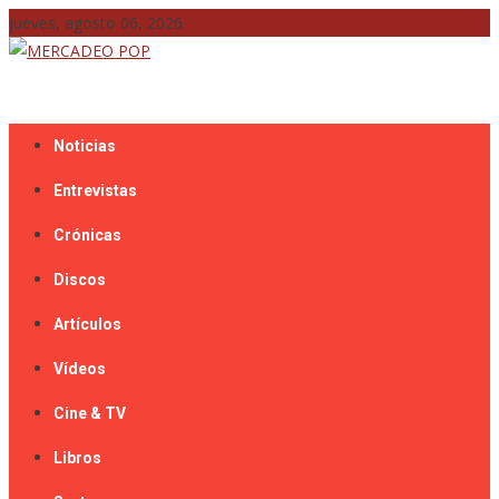
Skip
jueves, agosto 06, 2026
to
content
Mercadeo Pop es todo información musical
MERCADEO POP
Noticias
Entrevistas
Crónicas
Discos
Artículos
Vídeos
Cine & TV
Libros