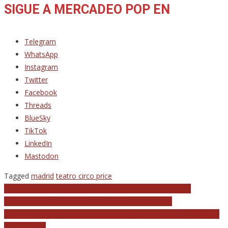
SIGUE A MERCADEO POP EN
Telegram
WhatsApp
Instagram
Twitter
Facebook
Threads
BlueSky
TikTok
LinkedIn
Mastodon
Tagged
madrid
teatro circo price
Navegación
Concierto de Whisky Caravan gratis en el Auditorio Cerro
Almodóvar de Latina (Aluche, Madrid) el 11 de julio
de
Limp Bizkit en Madrid: el chándal de gala de los domingos para el
entradas
pogo infinito