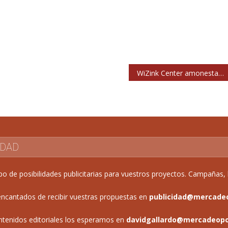
WiZink Center amonesta a Travis Scott por superar los límites de sonido
IDAD
de posibilidades publicitarias para vuestros proyectos. Campañas, b
ncantados de recibir vuestras propuestas en
publicidad@mercade
ntenidos editoriales los esperamos en
davidgallardo@mercadeop