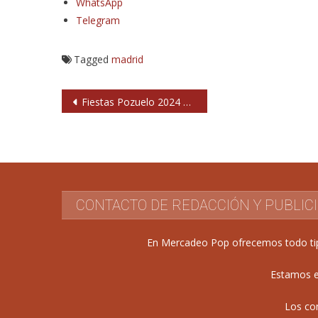
WhatsApp
Telegram
Tagged
madrid
Navegación
Fiestas Pozuelo 2024 en septiembre: conciertos
de
entradas
CONTACTO DE REDACCIÓN Y PUBLIC
En Mercadeo Pop ofrecemos todo tipo 
Estamos e
Los co