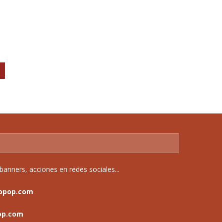
anners, acciones en redes sociales...
opop.com
op.com