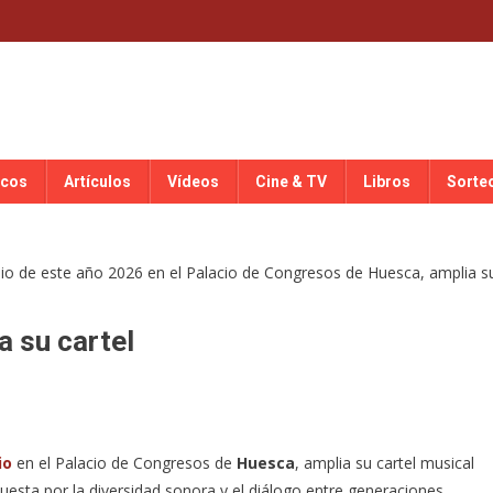
scos
Artículos
Vídeos
Cine & TV
Libros
Sorte
a su cartel
io
en el Palacio de Congresos de
Huesca
, amplia su cartel musical
esta por la diversidad sonora y el diálogo entre generaciones