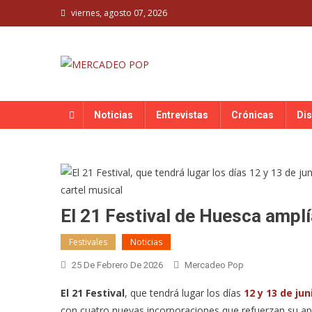
Skip
viernes, agosto 07, 2026
to
content
MERCADEO POP
Mercadeo Pop es todo información musical
Noticias
Entrevistas
Crónicas
Di
El 21 Festival de Huesca amplí
Festivales
Noticias
25 De Febrero De 2026
Mercadeo Pop
El 21 Festival
, que tendrá lugar los días
12 y 13 de jun
con cuatro nuevas incorporaciones que refuerzan su apu