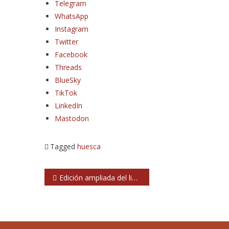
Telegram
WhatsApp
Instagram
Twitter
Facebook
Threads
BlueSky
TikTok
LinkedIn
Mastodon
Tagged
huesca
Navegación
Edición ampliada del libro ‘Rosendo. Quiero que sueñes conmigo’
de
entradas