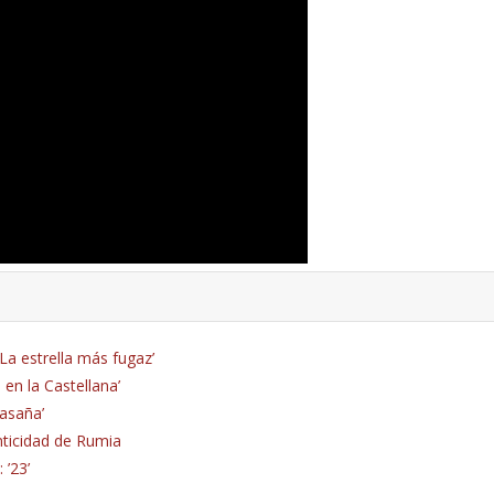
La estrella más fugaz’
 en la Castellana’
lasaña’
enticidad de Rumia
 ’23’