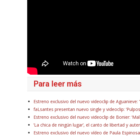
Para leer más
Estreno exclusivo del nuevo videoclip de Aguanieve: ‘
faLsantes presentan nuevo single y videoclip: ‘Pulpos
Estreno exclusivo del nuevo videoclip de Bonier: ‘Ma
‘La chica de ningún lugar’, el canto de libertad y aut
Estreno exclusivo del nuevo vídeo de Paula Espinosa: