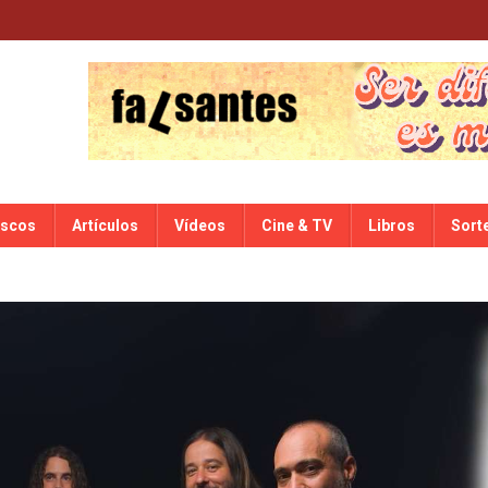
iscos
Artículos
Vídeos
Cine & TV
Libros
Sort