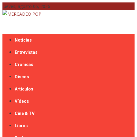
Skip
jueves, agosto 06, 2026
to
content
Mercadeo Pop es todo información musical
MERCADEO POP
Noticias
Entrevistas
Crónicas
Discos
Artículos
Vídeos
Cine & TV
Libros