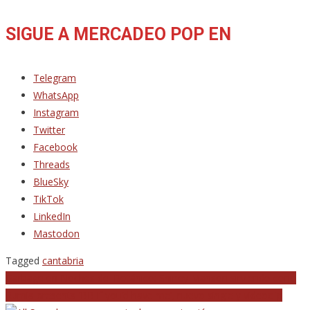
SIGUE A MERCADEO POP EN
Telegram
WhatsApp
Instagram
Twitter
Facebook
Threads
BlueSky
TikTok
LinkedIn
Mastodon
Tagged
cantabria
Navegación
Garbage en Noches del Botánico: Shirley Manson sirviendo coño
Rumia presenta ‘BB if you’d have me’, nuevo single y videoclip
de