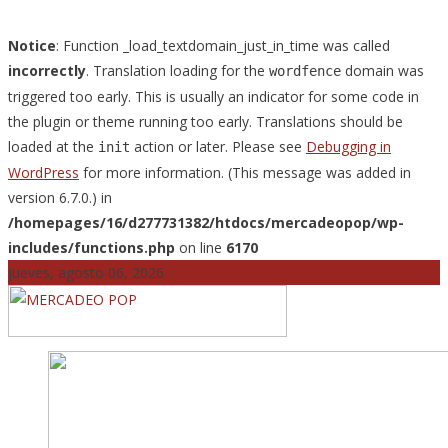
Notice
: Function _load_textdomain_just_in_time was called
incorrectly
. Translation loading for the
domain was
wordfence
triggered too early. This is usually an indicator for some code in
the plugin or theme running too early. Translations should be
loaded at the
action or later. Please see
Debugging in
init
WordPress
for more information. (This message was added in
version 6.7.0.) in
/homepages/16/d277731382/htdocs/mercadeopop/wp-
includes/functions.php
on line
6170
Skip
jueves, agosto 06, 2026
to
content
Mercadeo Pop es todo información musical
MERCADEO POP