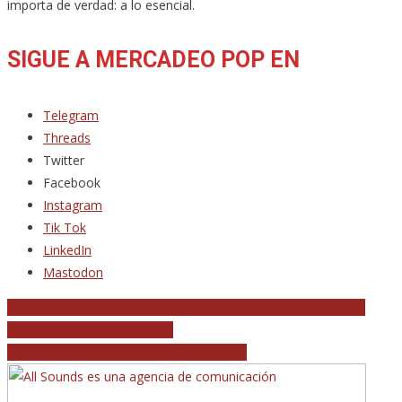
importa de verdad: a lo esencial.
SIGUE A MERCADEO POP EN
Telegram
Threads
Twitter
Facebook
Instagram
Tik Tok
LinkedIn
Mastodon
Navegación
Anouck The Band presenta su primer EP en Madrid y vuelve a
Valencia junto a Niña Polaca
de
‘Queen Rock Montreal’ llega a cines IMAX
entradas