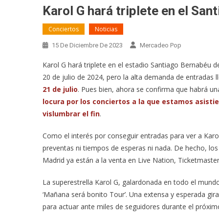
Karol G hará triplete en el Sa
Conciertos
Noticias
15 De Diciembre De 2023
Mercadeo Pop
Karol G hará triplete en el estadio Santiago Bernabéu 
20 de julio de 2024, pero la alta demanda de entradas ll
21 de julio
. Pues bien, ahora se confirma que habrá una
locura por los conciertos a la que estamos asisti
vislumbrar el fin
.
Como el interés por conseguir entradas para ver a Karo
preventas ni tiempos de esperas ni nada. De hecho, los 
Madrid ya están a la venta en Live Nation, Ticketmaster 
La superestrella Karol G, galardonada en todo el mun
‘Mañana será bonito Tour’. Una extensa y esperada gira q
para actuar ante miles de seguidores durante el próxi