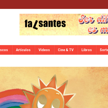
iscos
Artículos
Vídeos
Cine & TV
Libros
Sort