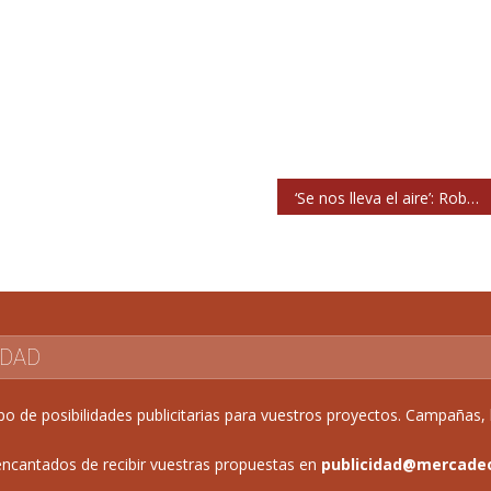
‘Se nos lleva el aire’: Robe no puede parar de sacar discazos
IDAD
de posibilidades publicitarias para vuestros proyectos. Campañas, b
ncantados de recibir vuestras propuestas en
publicidad@mercade