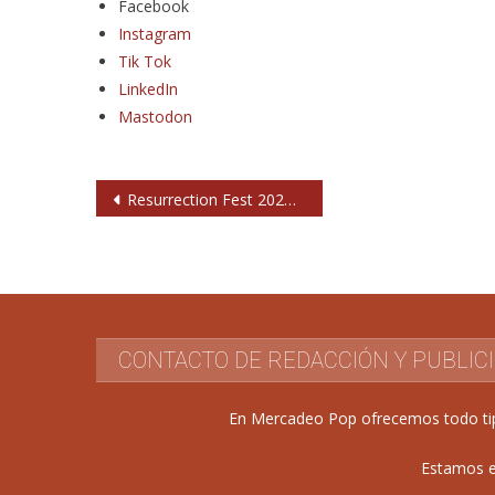
Facebook
Instagram
Tik Tok
LinkedIn
Mastodon
Navegación
Resurrection Fest 2024: primeros nombres
de
entradas
CONTACTO DE REDACCIÓN Y PUBLIC
En Mercadeo Pop ofrecemos todo tipo 
Estamos e