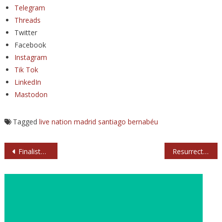
Telegram
Threads
Twitter
Facebook
Instagram
Tik Tok
LinkedIn
Mastodon
Tagged
live nation
madrid
santiago bernabéu
Navegación
Finalistas del Premio Ruido al Mejor Disco Nacional 2023
Resurrection Fest 2024: primeros nombres
de
entradas