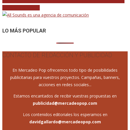
‘Ya está’, el potente nuevo single de Kitai, que anuncia conciertos
entradas
en España y México
LO MÁS POPULAR
CONTACTO DE REDACCIÓN Y PUBLICIDAD
En Mercadeo Pop ofrecemos todo tipo de posibilidades
publicitarias para vuestros proyectos. Campañas, banners,
acciones en redes sociales...
Estamos encantados de recibir vuestras propuestas en
publicidad@mercadeopop.com
Los contenidos editoriales los esperamos en
davidgallardo@mercadeopop.com