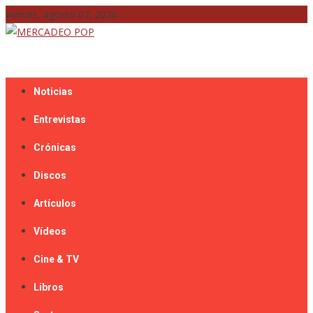
Skip
viernes, agosto 07, 2026
to
content
Mercadeo Pop es todo información musical
MERCADEO POP
Noticias
Entrevistas
Crónicas
Discos
Artículos
Vídeos
Cine & TV
Libros