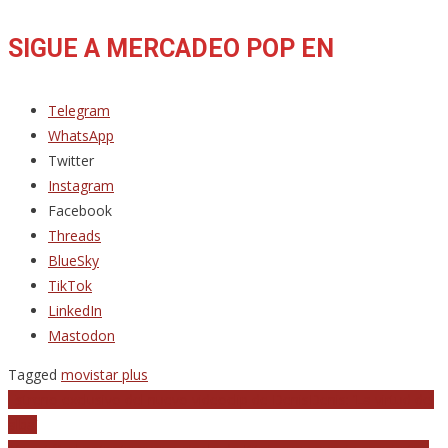
SIGUE A MERCADEO POP EN
Telegram
WhatsApp
Twitter
Instagram
Facebook
Threads
BlueSky
TikTok
LinkedIn
Mastodon
Tagged
movistar plus
Navegación
Estreno exclusivo del nuevo videoclip de DenisDenis: ‘La virtud del
alba’
de