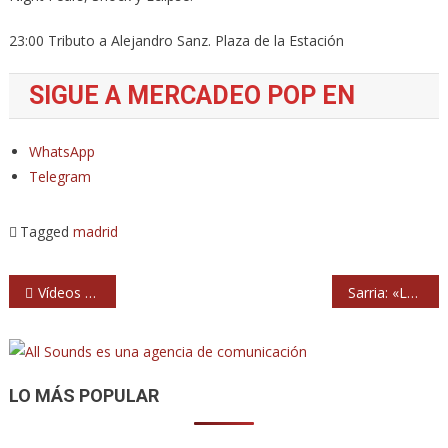
23:00 Tributo a Alejandro Sanz. Plaza de la Estación
SIGUE A MERCADEO POP EN
WhatsApp
Telegram
Tagged
madrid
Navegación
Vídeos del Mad Cool 2024
Sarria: «La mala racha se pasa cuando ella quiera, del agujero sabes que tienes que salir tú»
de
entradas
LO MÁS POPULAR