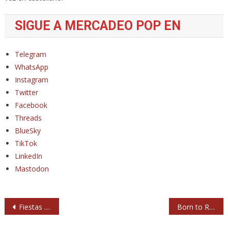
SIGUE A MERCADEO POP EN
Telegram
WhatsApp
Instagram
Twitter
Facebook
Threads
BlueSky
TikTok
LinkedIn
Mastodon
Navegación
Fiestas de Villaviciosa de Odón 2025 (septiembre): primeros conciertos
Born to Run: Bruce Springsteen a vida o muerte
de