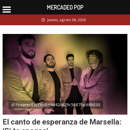
MERCADEO POP
Skip
jueves, agosto 06, 2026
to
content
d1feaaeec83cf3cdb69d42d629c5687fac68b030
El canto de esperanza de Marsella: