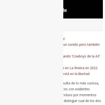
RELACIONADO
Bunbury anuncia nuevo libro: ‘La carta’
Entrevista a Arde Bogotá: “El rock es un sonido pero también
un mensaje y una actitud”
Una velada con Arde Bogotá presentando ‘Cowboys de la A3’
en la sala Changó de Madrid en 2023
Crónica del concierto de Arde Bogotá en La Riviera en 2022
Bunbury y Mónica Naranjo: El poder está en la libertad
Esta nueva colaboración en particular resulta de lo más curiosa,
pues representa el encuentro de dos voces con evidentes
similitudes. Empastan a la perfección e incluso por momentos
puede que más de uno no sea capaz de distinguir cual de los dos