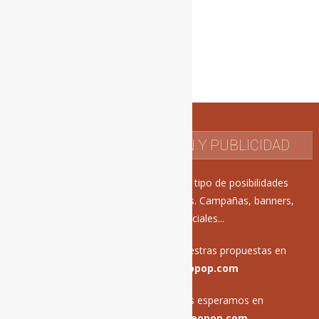
LO MÁS POPULAR
CONTACTO DE REDACCIÓN Y PUBLICIDAD
En Mercadeo Pop ofrecemos todo tipo de posibilidades
publicitarias para vuestros proyectos. Campañas, banners,
acciones en redes sociales...
Estamos encantados de recibir vuestras propuestas en
publicidad@mercadeopop.com
Los contenidos editoriales los esperamos en
davidgallardo@mercadeopop.com