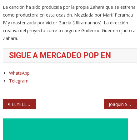
La canción ha sido producida por la propia Zahara que se estrena
como productora en esta ocasión. Mezclada por Martí Perarnau
IV y masterizada por Victor Garcia (Ultramarinos). La dirección
creativa del proyecto corre a cargo de Guillermo Guerrero junto a
Zahara.
SIGUE A MERCADEO POP EN
WhatsApp
Telegram
Navegación
ELYELLA y Lori Meyers tienen la respuesta
Joaquín Sabina: 8 conciertos en el WiZink Center
de
entradas