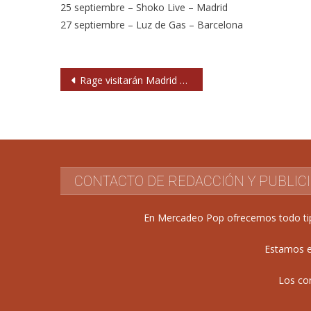
25 septiembre – Shoko Live – Madrid
27 septiembre – Luz de Gas – Barcelona
Navegación
Rage visitarán Madrid y Bilbao en septiembre
de
entradas
CONTACTO DE REDACCIÓN Y PUBLIC
En Mercadeo Pop ofrecemos todo tipo 
Estamos e
Los co