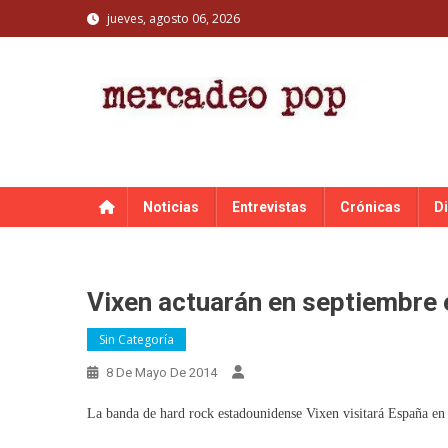
Skip
jueves, agosto 06, 2026
to
content
MERCADEO POP
Mercadeo Pop es todo información musical
Noticias
Entrevistas
Crónicas
D
Vixen actuarán en septiembre 
Sin Categoría
8 De Mayo De 2014
La banda de hard rock estadounidense Vixen visitará España en s