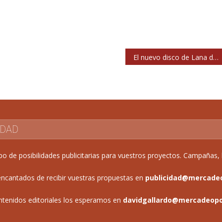
El nuevo disco de Lana del Rey llegará el 13 de junio
IDAD
de posibilidades publicitarias para vuestros proyectos. Campañas, b
ncantados de recibir vuestras propuestas en
publicidad@mercade
ntenidos editoriales los esperamos en
davidgallardo@mercadeop