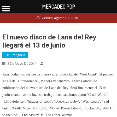
MERCADEO POP
Skip
viernes, agosto 07, 2026
to
content
El nuevo disco de Lana del Rey
llegará el 13 de junio
Sin Categoría
8 De Mayo De 2014
Ayer podíamos ver por primera vez el videoclip de ‘West Coast’, el primer
single de ‘Ultraviolence’, y ahora ya tenemos la fecha oficial de
publicación del nuevo disco de Lana del Rey. Será finalmente el 13 de
junio cuando vea la luz este trabajo, con canciones como ‘Cruel World’,
‘Ultraviolence’, ‘Shades of Cool’, ‘Brooklyn Baby’, ‘West Coast’, ‘Sad
Girl’, ‘Pretty When You Cry’, ‘Money Power Glory’, ‘Fucked My Way Up
to the Top’, ‘Old Money’ y ‘The Other Woman’.