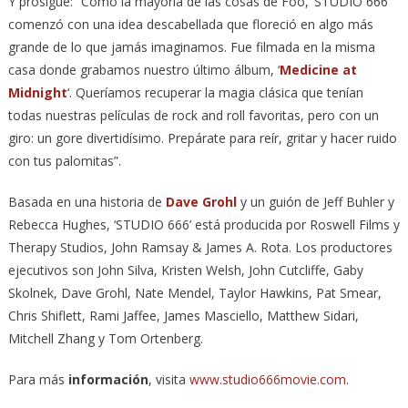
Y prosigue: “Como la mayoría de las cosas de Foo, ‘STUDIO 666’
comenzó con una idea descabellada que floreció en algo más
grande de lo que jamás imaginamos. Fue filmada en la misma
casa donde grabamos nuestro último álbum, ‘
Medicine at
Midnight
‘. Queríamos recuperar la magia clásica que tenían
todas nuestras películas de rock and roll favoritas, pero con un
giro: un gore divertidísimo. Prepárate para reír, gritar y hacer ruido
con tus palomitas”.
Basada en una historia de
Dave Grohl
y un guión de Jeff Buhler y
Rebecca Hughes, ‘STUDIO 666’ está producida por Roswell Films y
Therapy Studios, John Ramsay & James A. Rota. Los productores
ejecutivos son John Silva, Kristen Welsh, John Cutcliffe, Gaby
Skolnek, Dave Grohl, Nate Mendel, Taylor Hawkins, Pat Smear,
Chris Shiflett, Rami Jaffee, James Masciello, Matthew Sidari,
Mitchell Zhang y Tom Ortenberg.
Para más
información
, visita
www.studio666movie.com
.