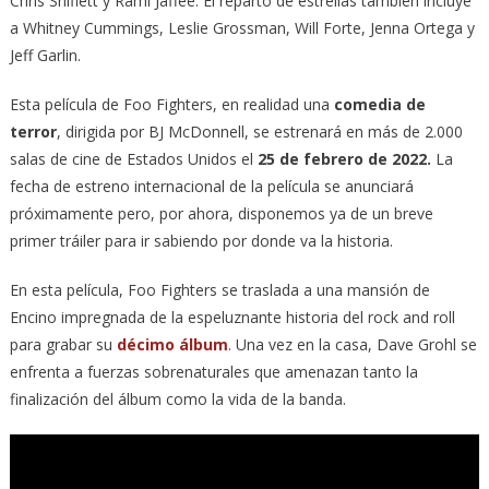
Chris Shiflett y Rami Jaffee. El reparto de estrellas también incluye
a Whitney Cummings, Leslie Grossman, Will Forte, Jenna Ortega y
Jeff Garlin.
Esta película de Foo Fighters, en realidad una
comedia de
terror
, dirigida por BJ McDonnell, se estrenará en más de 2.000
salas de cine de Estados Unidos el
25 de febrero de 2022.
La
fecha de estreno internacional de la película se anunciará
próximamente pero, por ahora, disponemos ya de un breve
primer tráiler para ir sabiendo por donde va la historia.
En esta película, Foo Fighters se traslada a una mansión de
Encino impregnada de la espeluznante historia del rock and roll
para grabar su
décimo álbum
. Una vez en la casa, Dave Grohl se
enfrenta a fuerzas sobrenaturales que amenazan tanto la
finalización del álbum como la vida de la banda.