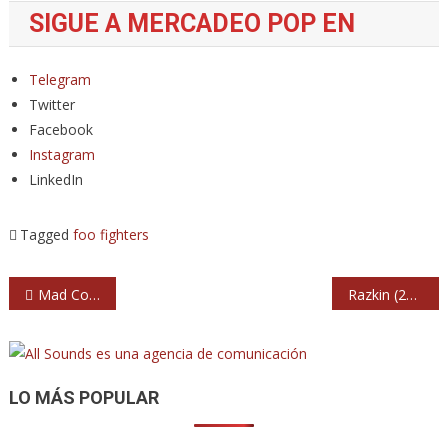
SIGUE A MERCADEO POP EN
Telegram
Twitter
Facebook
Instagram
LinkedIn
Tagged
foo fighters
Navegación
Mad Cool 2022 cierra cartel con Jack White y Stormzy
Razkin (2021) Sala 0. Madrid
de
entradas
LO MÁS POPULAR