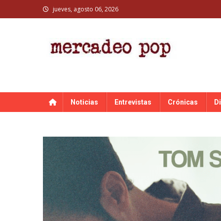
Skip
jueves, agosto 06, 2026
to
content
MERCADEO POP
Mercadeo Pop es todo información musical
Noticias
Entrevistas
Crónicas
D