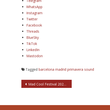
Telegram
WhatsApp
Instagram
Twitter
Facebook
Threads
BlueSky
TikTok
LinkedIn
Mastodon
Tagged
barcelona
madrid
primavera sound
Navegación
Mad Cool Festival 2026 será del 8 al 11 de julio
de
entradas