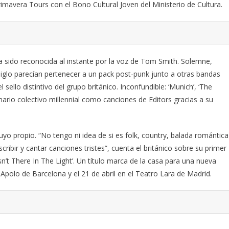
imavera Tours con el Bono Cultural Joven del Ministerio de Cultura.
 sido reconocida al instante por la voz de Tom Smith. Solemne,
siglo parecían pertenecer a un pack post-punk junto a otras bandas
ello distintivo del grupo británico. Inconfundible: ‘Munich’, ‘The
nario colectivo millennial como canciones de Editors gracias a su
suyo propio. “No tengo ni idea de si es folk, country, balada romántica
ibir y cantar canciones tristes”, cuenta el británico sobre su primer
sn’t There In The Light’. Un título marca de la casa para una nueva
 Apolo de Barcelona y el 21 de abril en el Teatro Lara de Madrid.