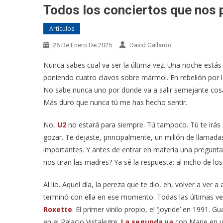
Todos los conciertos que nos
Artículos
26 De Enero De 2025
David Gallardo
Nunca sabes cual va ser la última vez. Una noche estás
poniendo cuatro clavos sobre mármol. En rebelión por l
No sabe nunca uno por donde va a salir semejante cosa.
Más duro que nunca tú me has hecho sentir.
No,
U2
no estará para siempre. Tú tampoco. Tú te irás an
gozar. Te dejaste, principalmente, un millón de llamadas
importantes. Y antes de entrar en materia una pregunt
nos tiran las madres? Ya sé la respuesta: al nicho de los
Al lío. Aquel día, la pereza que te dio, eh, volver a ver
terminó con ella en ese momento. Todas las últimas ve
Roxette
. El primer vinilo propio, el ‘Joyride’ en 1991. 
en el Palacio Vistalegre.
La segunda ya
con Marie en un