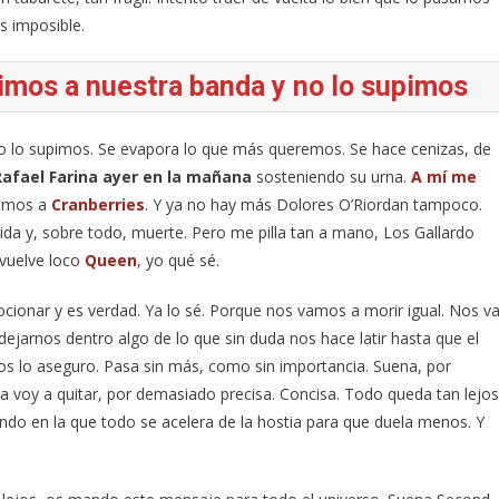
s imposible.
imos a nuestra banda y no lo supimos
o lo supimos. Se evapora lo que más queremos. Se hace cenizas, de
Rafael Farina ayer en la mañana
sosteniendo su urna.
A mí me
vimos a
Cranberries
. Y ya no hay más Dolores O’Riordan tampoco.
 vida y, sobre todo, muerte. Pero me pilla tan a mano, Los Gallardo
 vuelve loco
Queen
, yo qué sé.
onar y es verdad. Ya lo sé. Porque nos vamos a morir igual. Nos v
 dejarnos dentro algo de lo que sin duda nos hace latir hasta que el
, os lo aseguro. Pasa sin más, como sin importancia. Suena, por
a voy a quitar, por demasiado precisa. Concisa. Todo queda tan lejos
ndo en la que todo se acelera de la hostia para que duela menos. Y