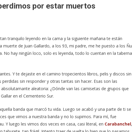
 perdimos por estar muertos
 tan tranquilo leyendo en la cama y la siguiente mañana te están
a muerte de Juan Gallardo, a los 93, mi padre, me he puesto a los Ñu
 No hay ningún loco, solo es leyenda, todo lo cuentan en la taberna
tes. Y te dejaste en el camino tropecientos libros, pelis y discos sin
 perdidas sin responder y otras tantas sin hacer. Esas son las
a absolutamante aleatoria: ¿Dónde van las camisetas de grupos que
 Gallar en el Cementerio Sur.
 a aquella banda que marcó tu vida. Luego se acabó y una parte de ti se
ces que vimos a nuestra banda y no lo supimos. Para mí, fue
Guau. Y luego les vimos dos veces en casa, casi literal, en
Carabanchel
 taburete, tan frágil. Intento traer de vuelta lo bien que lo pasamos