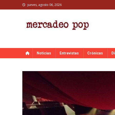
Skip
jueves, agosto 06, 2026
to
content
MERCADEO POP
Mercadeo Pop es todo información musical
Noticias
Entrevistas
Crónicas
D