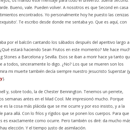
lo lejos, os mando este mensaje para todo el universo. Suena Second.
rde. Bueno, vale. Pueden volver. A nosotros es que Second en casa
ntimientos encontrados. Yo personalmente hoy he puesto las cenizas
exquisito’. Te escribo desde donde me sentaba yo. Que es aquí, con
aba por el balcón cantando los sábados después del aperitivo largo a
rno. ¿Qué estará haciendo Sean Frutos en este momento? Me hace muc
ng Stones a Barcelona y Sevilla. Esos se iban a morir hace ya tanto q
ive a todos, sinceramente lo digo. ¿No? Los que se mueren son los
 mira mi muerte también decía siempre nuestro Jesucristo Superstar (
ly
).
ell y, sobre todo, la de Chester Bennington. Tenemos un perrete,
s dos semanas antes en el Mad Cool. Me impresionó mucho. Porque
 es la cosa más plácida que se me ocurre y por eso insisto, y a la
 para allá. Con lo fríos y rígidos que se ponen los cuerpos. Para que
rus es exactamente como ocurre. Pero también os diré: da mucho má
hay elección. Y el tiempo justo de asimilación.