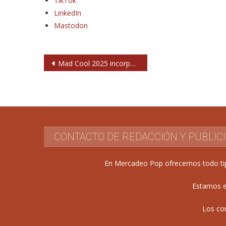
TikTok
LinkedIn
Mastodon
Navegación
Mad Cool 2025 incorpora a Nine Inch Nails (y más novedades)
de
entradas
CONTACTO DE REDACCIÓN Y PUBLIC
En Mercadeo Pop ofrecemos todo tipo 
Estamos e
Los co