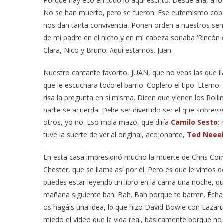
Porque hay eco en todo lo aquí escrito. Desde allá, a 
No se han muerto, pero se fueron. Ese eufemismo coba
nos dan tanta convivencia, Ponen orden a nuestros se
de mi padre en el nicho y en mi cabeza sonaba ‘Rincón 
Clara, Nico y Bruno. Aquí estamos. Juan.
Nuestro cantante favorito, JUAN, que no veas las que li
que le escuchara todo el barrio. Coplero el tipo. Ete
risa la pregunta en sí misma. Dicen que vienen los Rolli
nadie se acuerda. Debe ser divertido ser el que sobrev
otros, yo no. Eso mola mazo, que diría
Camilo Sesto
:
tuve la suerte de ver al original, acojonante,
Ted Neee
En esta casa impresionó mucho la muerte de Chris Corn
Chester, que se llama así por él. Pero es que le vimo
puedes estar leyendo un libro en la cama una noche, que
mañana siguiente bah. Bah. Bah porque te barren. Échale
os hagáis una idea, lo que hizo David Bowie con Laza
miedo el video que la vida real, básicamente porque no 