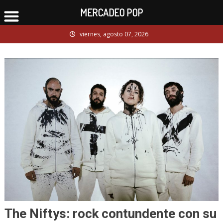
MERCADEO POP
Skip
viernes, agosto 07, 2026
to
content
The Niftys: rock contundente con su