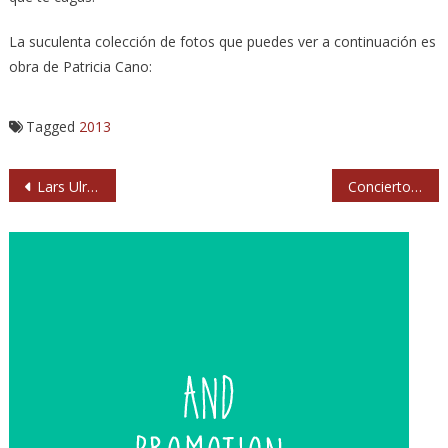
La suculenta colección de fotos que puedes ver a continuación es
obra de Patricia Cano:
Tagged
2013
Navegación
Lars Ulrich, sobre la película de Metallica en 3D: «Es divertido, absurdo y abrumador verte tan grande en la pantalla»
Concierto de despedida de Scorpions el 8 de marzo de 2014 en Madrid
de
entradas