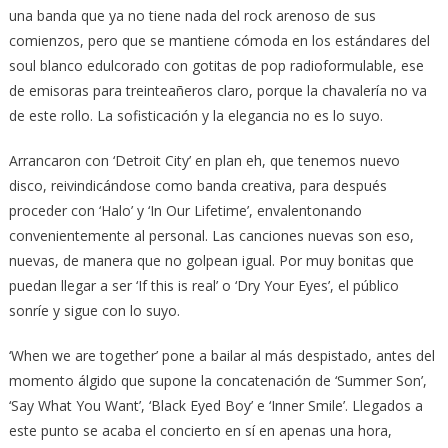
una banda que ya no tiene nada del rock arenoso de sus
comienzos, pero que se mantiene cómoda en los estándares del
soul blanco edulcorado con gotitas de pop radioformulable, ese
de emisoras para treinteañeros claro, porque la chavalería no va
de este rollo. La sofisticación y la elegancia no es lo suyo.
Arrancaron con ‘Detroit City’ en plan eh, que tenemos nuevo
disco, reivindicándose como banda creativa, para después
proceder con ‘Halo’ y ‘In Our Lifetime’, envalentonando
convenientemente al personal. Las canciones nuevas son eso,
nuevas, de manera que no golpean igual. Por muy bonitas que
puedan llegar a ser ‘If this is real’ o ‘Dry Your Eyes’, el público
sonríe y sigue con lo suyo.
‘When we are together’ pone a bailar al más despistado, antes del
momento álgido que supone la concatenación de ‘Summer Son’,
‘Say What You Want’, ‘Black Eyed Boy’ e ‘Inner Smile’. Llegados a
este punto se acaba el concierto en sí en apenas una hora,