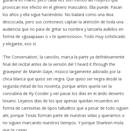
provocan ese efecto en el género masculino. Ella puede. Pasan
los años y ella sigue haciéndolo. No bailará como una diva
descocada, pero sus contoneos captan la atención de toda una
audiencia que no para de gritar su nombra y lanzarla aullidos en
forma de «guaapaaa» o » te quierooooo». Todo muy sofisticado
y elegante, eso sí.
‘The Conversation’, la canción, marca la parte ya definitivamente
final del recital antes de la versión del ‘I heard it through the
gravepine’ de Marvin Gaye, músico largamente adorado por la
chica blanca que quiso ser negra. Que quiso ser negra desde la
segunda mitad de los noventa, porque antes quería ser la
concubina de Ry Cooder y ver pasar los días en el árido desierto
texano. Lejanos días de los que apenas quedan recuerdos en
forma de camisetas de tipos talluditos que a pesar de todo siguen
ahí, porque Texas forman parte de nuestras vidas y queramos o
no siguen marcando nuestros tiempos. Y porque Sharleen mola
que te cagas.