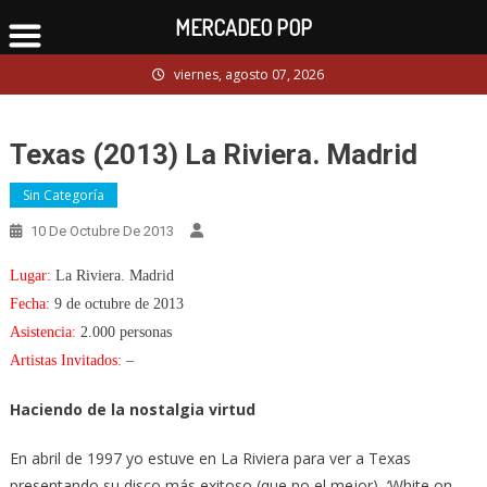
MERCADEO POP
Skip
viernes, agosto 07, 2026
to
content
Texas (2013) La Riviera. Madrid
Sin Categoría
10 De Octubre De 2013
Lugar:
La Riviera. Madrid
Fecha:
9 de octubre de 2013
Asistencia:
2.000 personas
Artistas Invitados:
–
Haciendo de la nostalgia virtud
En abril de 1997 yo estuve en La Riviera para ver a Texas
presentando su disco más exitoso (que no el mejor), ‘White on