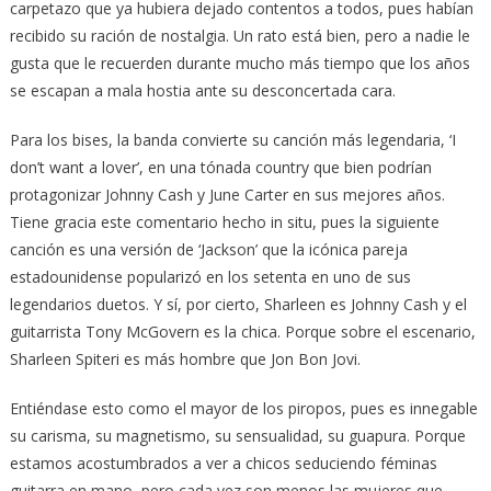
carpetazo que ya hubiera dejado contentos a todos, pues habían
recibido su ración de nostalgia. Un rato está bien, pero a nadie le
gusta que le recuerden durante mucho más tiempo que los años
se escapan a mala hostia ante su desconcertada cara.
Para los bises, la banda convierte su canción más legendaria, ‘I
don’t want a lover’, en una tónada country que bien podrían
protagonizar Johnny Cash y June Carter en sus mejores años.
Tiene gracia este comentario hecho in situ, pues la siguiente
canción es una versión de ‘Jackson’ que la icónica pareja
estadounidense popularizó en los setenta en uno de sus
legendarios duetos. Y sí, por cierto, Sharleen es Johnny Cash y el
guitarrista Tony McGovern es la chica. Porque sobre el escenario,
Sharleen Spiteri es más hombre que Jon Bon Jovi.
Entiéndase esto como el mayor de los piropos, pues es innegable
su carisma, su magnetismo, su sensualidad, su guapura. Porque
estamos acostumbrados a ver a chicos seduciendo féminas
guitarra en mano, pero cada vez son menos las mujeres que