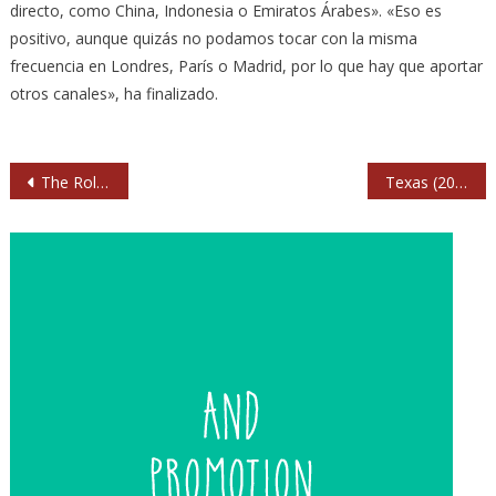
directo, como China, Indonesia o Emiratos Árabes». «Eso es
positivo, aunque quizás no podamos tocar con la misma
frecuencia en Londres, París o Madrid, por lo que hay que aportar
otros canales», ha finalizado.
Navegación
The Rolling Stones presentan un avance de su directo en Hyde Park: ‘Jumpin’ Jack Flash’
Texas (2013) La Riviera. Madrid
de
entradas