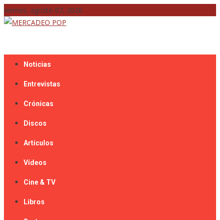
Skip
viernes, agosto 07, 2026
to
content
Mercadeo Pop es todo información musical
MERCADEO POP
Noticias
Entrevistas
Crónicas
Discos
Artículos
Vídeos
Cine & TV
Libros