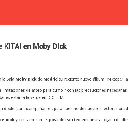
de KITAI en Moby Dick
 la Sala
Moby Dick
de
Madrid
su reciente nuevo álbum, ‘Mixtape’, 
las limitaciones de aforo para cumplir con las precauciones necesaria
ades están a la venta en DICE.FM.
 doble (con acompañante), para que uno de nuestros lectores pueda a
acebook
y contarnos en el
post del sorteo
en nuestra página de dich