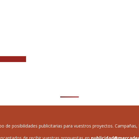
al de Utrecht
de posibilidades publicitarias para vuestros proyectos. Campañas, b
ncantados de recibir vuestras propuestas en
publicidad@mercade