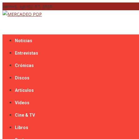
Skip
viernes, agosto 07, 2026
to
content
Mercadeo Pop es todo información musical
MERCADEO POP
Noticias
Entrevistas
Crónicas
Discos
Artículos
Vídeos
Cine & TV
Libros